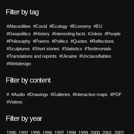
Filter by tag
#Absurdities
#Covid
#Ecology
#Economy
#EU
#Geopolitics
#History
#Interesting facts
#Jokes
#People
#Philosophy
#Poems
#Politics
#Quotes
#Reflections
#Sculptures
#Short stories
#Statistics
#Testimonials
#Translations and reprints
#Ukraine
#Unclassifiables
#Webdesign
Filter by content
#
#Audio
#Drawings
#Galleries
#Interactive maps
#PDF
#Videos
Filter by year
1990
1992
1995
1996
1997
1998
1999
2000
2001
2002