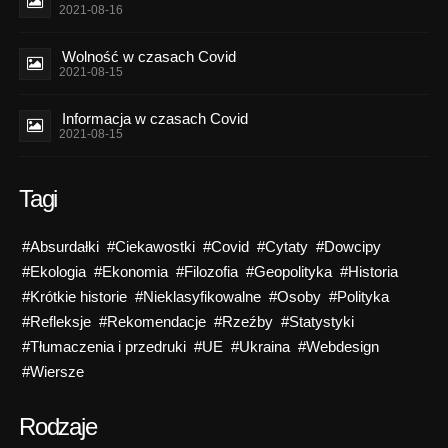
2021-08-16
Wolność w czasach Covid
2021-08-15
Informacja w czasach Covid
2021-08-15
Tagi
#Absurdałki
#Ciekawostki
#Covid
#Cytaty
#Dowcipy
#Ekologia
#Ekonomia
#Filozofia
#Geopolityka
#Historia
#Krótkie historie
#Nieklasyfikowalne
#Osoby
#Polityka
#Refleksje
#Rekomendacje
#Rzeźby
#Statystyki
#Tłumaczenia i przedruki
#UE
#Ukraina
#Webdesign
#Wiersze
Rodzaje