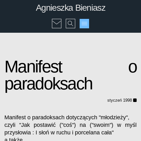
Agnieszka Bieniasz
Manifest o
paradoksach
styczeń 1998
Manifest o paradoksach dotyczących "młodzieży",
czyli "Jak postawić ("coś") na ("swoim") w myśl
przysłowia : I słoń w ruchu i porcelana cała"
a także