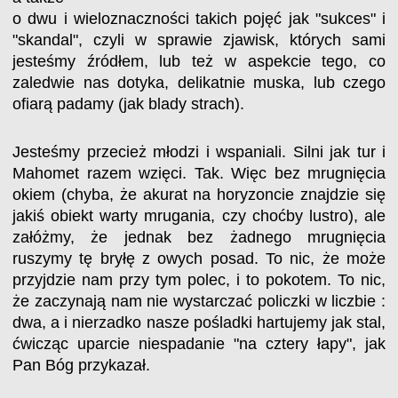
o dwu i wieloznaczności takich pojęć jak "sukces" i
"skandal", czyli w sprawie zjawisk, których sami
jesteśmy źródłem, lub też w aspekcie tego, co
zaledwie nas dotyka, delikatnie muska, lub czego
ofiarą padamy (jak blady strach).
Jesteśmy przecież młodzi i wspaniali. Silni jak tur i
Mahomet razem wzięci. Tak. Więc bez mrugnięcia
okiem (chyba, że akurat na horyzoncie znajdzie się
jakiś obiekt warty mrugania, czy choćby lustro), ale
załóżmy, że jednak bez żadnego mrugnięcia
ruszymy tę bryłę z owych posad. To nic, że może
przyjdzie nam przy tym polec, i to pokotem. To nic,
że zaczynają nam nie wystarczać policzki w liczbie :
dwa, a i nierzadko nasze pośladki hartujemy jak stal,
ćwicząc uparcie niespadanie "na cztery łapy", jak
Pan Bóg przykazał.