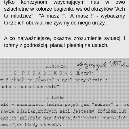
tylko kończynom wpychającym nas w owo
szlachetne w kolorze bagienko wśród okrzyków "Ach
ta młodzież" i "A masz !", "A masz !" - wybaczmy
także ich obuwiu, nie żywmy do niego urazy.
A co najważniejsze, okażmy zrozumienie sytuacji i
tońmy z godnością, pianą i pieśnią na ustach.