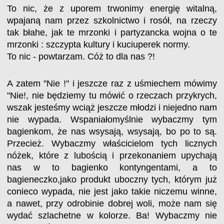
To nic, że z uporem trwonimy energię witalną,
wpajaną nam przez szkolnictwo i rosół, na rzeczy
tak błahe, jak te mrzonki i partyzancka wojna o te
mrzonki : szczypta kultury i kuciuperek normy.
To nic - powtarzam. Cóż to dla nas ?!
A zatem "Nie !" i jeszcze raz z uśmiechem mówimy
"Nie!, nie będziemy tu mówić o rzeczach przykrych,
wszak jesteśmy wciąż jeszcze młodzi i niejedno nam
nie wypada. Wspaniałomyślnie wybaczmy tym
bagienkom, że nas wsysają, wsysają, bo po to są.
Przecież. Wybaczmy właścicielom tych licznych
nóżek, które z lubością i przekonaniem upychają
nas w to bagienko kontyngentami, a to
bagieneczko,jako produkt uboczny tych, którym już
conieco wypada, nie jest jako takie niczemu winne,
a nawet, przy odrobinie dobrej woli, może nam się
wydać szlachetne w kolorze. Ba! Wybaczmy nie