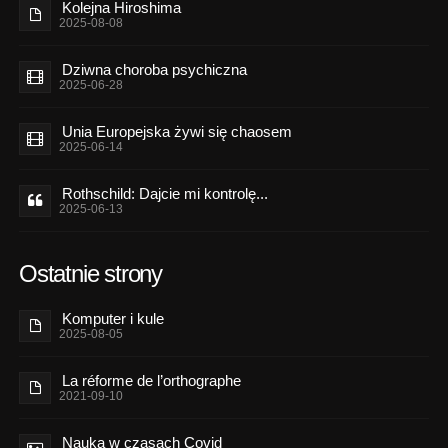
Kolejna Hiroshima
2025-08-08
Dziwna choroba psychiczna
2025-06-28
Unia Europejska żywi się chaosem
2025-06-14
Rothschild: Dajcie mi kontrolę...
2025-06-13
Ostatnie strony
Komputer i kule
2025-08-05
La réforme de l’orthographe
2021-09-10
Nauka w czasach Covid