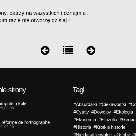
ny, patrzy na wszystkich i oznajmia :
im razie nie otworzę dzisiaj !
ie strony
Tagi
mputer i kule
#Absurdałki
#Ciekawostki
#Co
25-08-05
#Cytaty
#Dowcipy
#Ekologia
#Ekonomia
#Filozofia
#Geopol
 réforme de l’orthographe
#Historia
#Krótkie historie
21-09-10
#Nieklasyfikowalne
#Osoby
#