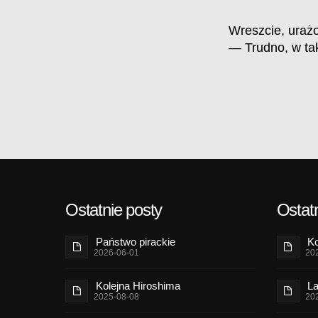
Wreszcie, urażo
— Trudno, w tak
Ostatnie posty
Ostatn
Państwo pirackie
Ko
2026-06-01
20
Kolejna Hiroshima
La
2025-08-08
20