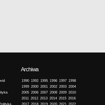
Archiwa
vid
1990
1992
1995
1996
1997
1998
1999
2000
2001
2002
2003
2004
ityka
2005
2006
2007
2008
2009
2010
2011
2012
2013
2014
2015
2016
Polityka
2017
2018
2019
2020
2021
2022