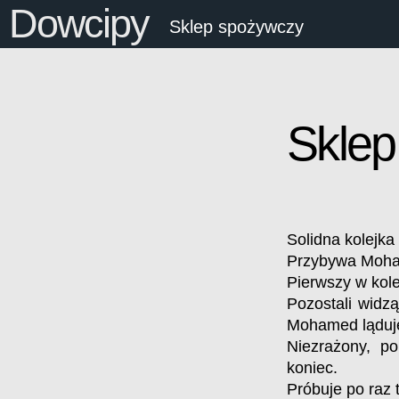
Dowcipy
Sklep spożywczy
Sklep
Solidna kolejk
Przybywa Moham
Pierwszy w kole
Pozostali widzą
Mohamed ląduje
Niezrażony, p
koniec.
Próbuje po raz tr