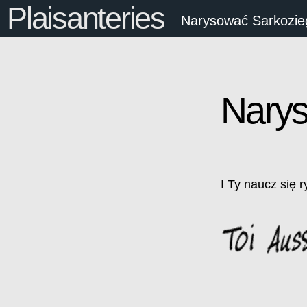
Plaisanteries
Narysować Sarkozie
Narys
I Ty naucz się 