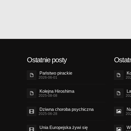
Ostatnie posty
Ostatn
Państwo pirackie
Ko
2026-06-01
20
Kolejna Hiroshima
La
2025-08-08
20
Dziwna choroba psychiczna
Na
2025-06-28
20
Unia Europejska żywi się
Wo