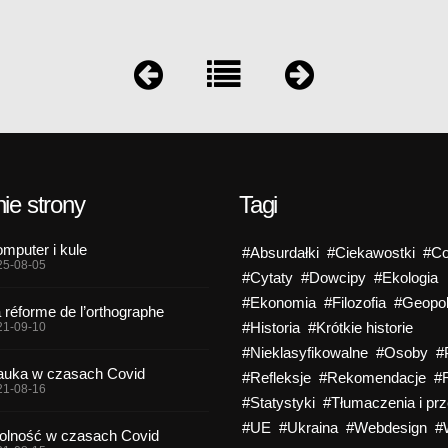
ie strony
Tagi
mputer i kule
#Absurdałki
#Ciekawostki
#Co
25-08-05
#Cytaty
#Dowcipy
#Ekologia
#Ekonomia
#Filozofia
#Geopol
 réforme de l’orthographe
#Historia
#Krótkie historie
21-09-10
#Nieklasyfikowalne
#Osoby
#
uka w czasach Covid
#Refleksje
#Rekomendacje
#
21-08-16
#Statystyki
#Tłumaczenia i prz
#UE
#Ukraina
#Webdesign
#
lność w czasach Covid