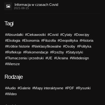
Informacja w czasach Covid
2021-08-15
Tagi
#Absurdałki
#Ciekawostki
#Covid
#Cytaty
#Dowcipy
#Ekologia
#Ekonomia
#Filozofia
#Geopolityka
#Historia
#Krótkie historie
#Nieklasyfikowalne
#Osoby
#Polityka
#Refleksje
#Rekomendacje
#Rzeźby
#Statystyki
#Tłumaczenia i przedruki
#UE
#Ukraina
#Webdesign
#Wiersze
Rodzaje
#Audio
#Galerie
#Mapy interaktywne
#PDF
#Rysunki
#Wideo