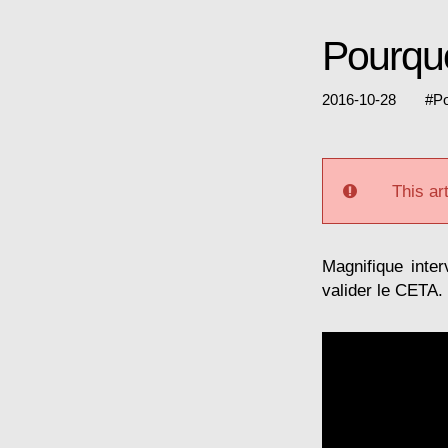
Pourquo
2016-10-28
#
Po
This art
Magnifique inte
valider le CETA.