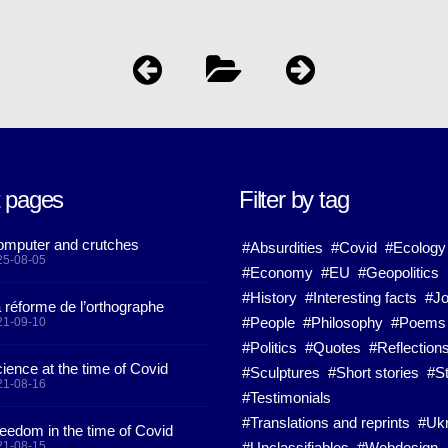
t pages
Filter by tag
mputer and crutches
#Absurdities
#Covid
#Ecology
25-08-05
#Economy
#EU
#Geopolitics
#History
#Interesting facts
#J
 réforme de l’orthographe
#People
#Philosophy
#Poems
21-09-10
#Politics
#Quotes
#Reflection
ience at the time of Covid
#Sculptures
#Short stories
#St
21-08-16
#Testimonials
#Translations and reprints
#Ukr
eedom in the time of Covid
21-08-15
#Unclassifiables
#Webdesign