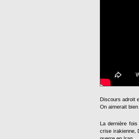
Discours adroit e
On aimerait bien 
La dernière fois
crise irakienne,
guerre en Iraq.