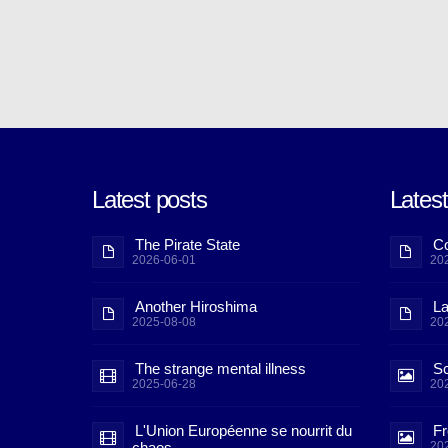
Latest posts
Lates
The Pirate State
Co
2026-06-01
20
Another Hiroshima
La
2025-08-08
20
The strange mental illness
Sc
2025-06-28
20
L'Union Européenne se nourrit du
Fr
chaos
20