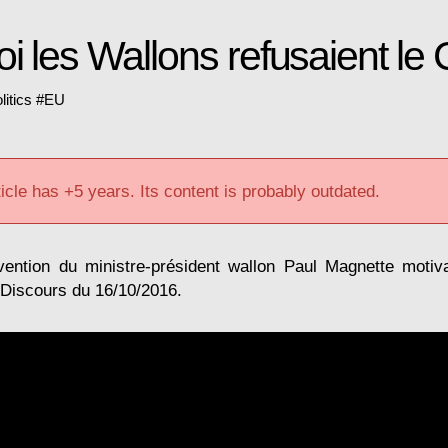
i les Wallons refusaient le
litics
#
EU
icle has +5 years. Its content is probably outdated.
rvention du ministre-président wallon Paul Magnette motiv
 Discours du 16/10/2016.