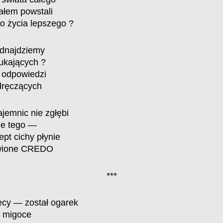
iałem powstali
o życia lepszego ?
odnajdziemy
ukających ?
z odpowiedzi
 dręczących
jemnic nie zgłębi
ie tego —
ept cichy płynie
ówione CREDO
***
ecy — został ogarek
e migoce