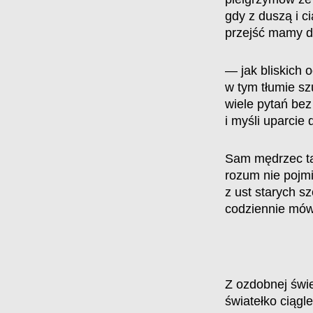
gdy z duszą i c
przejść mamy d
— jak bliskich 
w tym tłumie sz
wiele pytań be
i myśli uparcie
Sam mędrzec ta
rozum nie pojm
z ust starych sz
codziennie m
Z ozdobnej świ
światełko ciągl