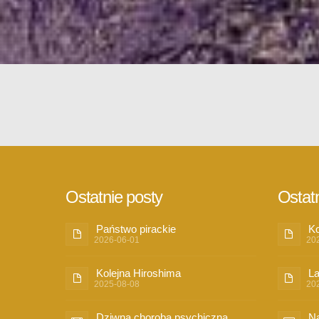
Ostatnie posty
Ostatn
Państwo pirackie
Ko
2026-06-01
20
Kolejna Hiroshima
La
2025-08-08
20
Dziwna choroba psychiczna
Na