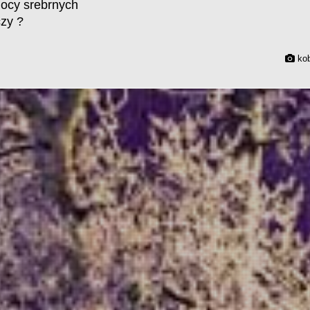
 nocy srebrnych
czy ?
kob