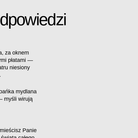
dpowiedzi
na, za oknem
ymi płatami —
ru niesiony
.
 bańka mydlana
— myśli wirują
mieścisz Panie
 świata całego