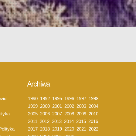
Archiwa
vid
1990
1992
1995
1996
1997
1998
1999
2000
2001
2002
2003
2004
ityka
2005
2006
2007
2008
2009
2010
2011
2012
2013
2014
2015
2016
Polityka
2017
2018
2019
2020
2021
2022