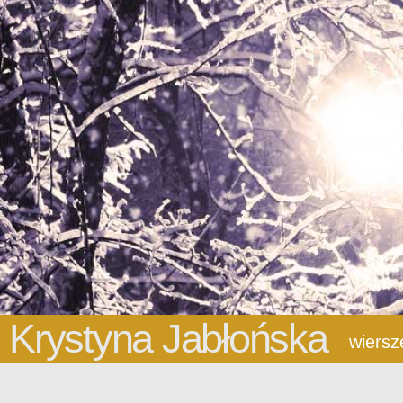
Krystyna Jabłońska
wiersz