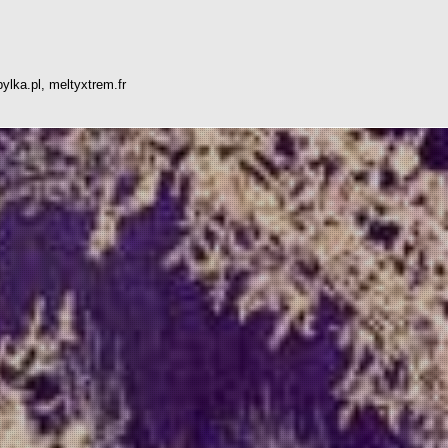
ylka.pl, meltyxtrem.fr