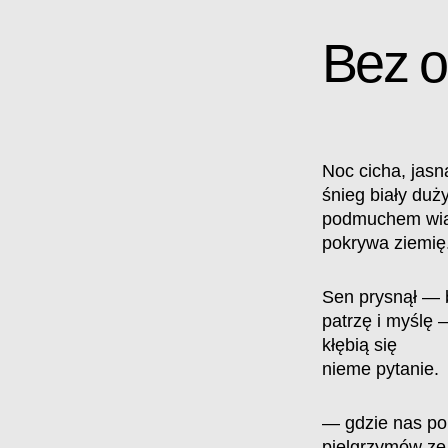
Bez o
Noc cicha, jas
śnieg biały duż
podmuchem wiat
pokrywa ziemię
Sen prysnął —
patrzę i myślę 
kłębią się
nieme pytanie.
— gdzie nas po
pielgrzymów ze