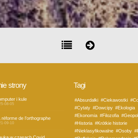
ie strony
Tagi
mputer i kule
#Absurdałki
#Ciekawostki
#Co
25-08-05
#Cytaty
#Dowcipy
#Ekologia
#Ekonomia
#Filozofia
#Geopol
 réforme de l’orthographe
#Historia
#Krótkie historie
21-09-10
#Nieklasyfikowalne
#Osoby
#
uka w czasach Covid