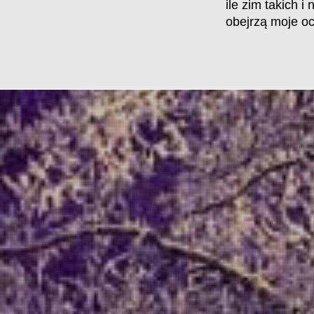
ile zim takich i
obejrzą moje o