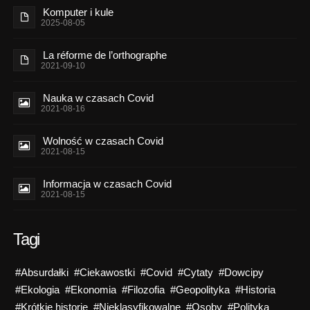
Komputer i kule
2025-08-05
La réforme de l’orthographe
2021-09-10
Nauka w czasach Covid
2021-08-16
Wolność w czasach Covid
2021-08-15
Informacja w czasach Covid
2021-08-15
Tagi
#Absurdałki
#Ciekawostki
#Covid
#Cytaty
#Dowcipy
#Ekologia
#Ekonomia
#Filozofia
#Geopolityka
#Historia
#Krótkie historie
#Nieklasyfikowalne
#Osoby
#Polityka