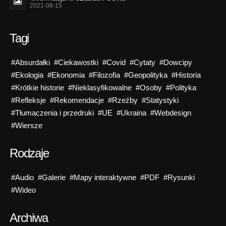
2021-08-15
Tagi
#Absurdałki
#Ciekawostki
#Covid
#Cytaty
#Dowcipy
#Ekologia
#Ekonomia
#Filozofia
#Geopolityka
#Historia
#Krótkie historie
#Nieklasyfikowalne
#Osoby
#Polityka
#Refleksje
#Rekomendacje
#Rzeźby
#Statystyki
#Tłumaczenia i przedruki
#UE
#Ukraina
#Webdesign
#Wiersze
Rodzaje
#Audio
#Galerie
#Mapy interaktywne
#PDF
#Rysunki
#Wideo
Archiwa