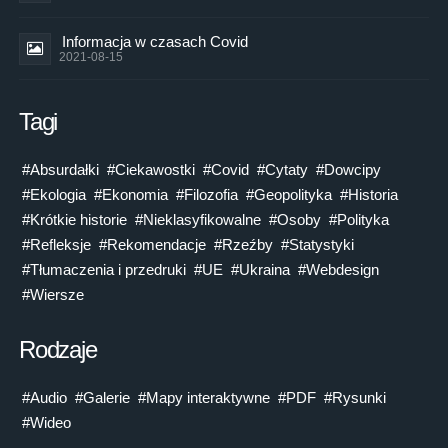
Informacja w czasach Covid
2021-08-15
Tagi
#Absurdałki
#Ciekawostki
#Covid
#Cytaty
#Dowcipy
#Ekologia
#Ekonomia
#Filozofia
#Geopolityka
#Historia
#Krótkie historie
#Nieklasyfikowalne
#Osoby
#Polityka
#Refleksje
#Rekomendacje
#Rzeźby
#Statystyki
#Tłumaczenia i przedruki
#UE
#Ukraina
#Webdesign
#Wiersze
Rodzaje
#Audio
#Galerie
#Mapy interaktywne
#PDF
#Rysunki
#Wideo