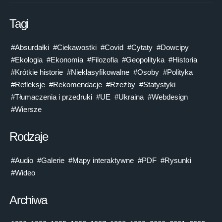
Tagi
#Absurdałki
#Ciekawostki
#Covid
#Cytaty
#Dowcipy
#Ekologia
#Ekonomia
#Filozofia
#Geopolityka
#Historia
#Krótkie historie
#Nieklasyfikowalne
#Osoby
#Polityka
#Refleksje
#Rekomendacje
#Rzeźby
#Statystyki
#Tłumaczenia i przedruki
#UE
#Ukraina
#Webdesign
#Wiersze
Rodzaje
#Audio
#Galerie
#Mapy interaktywne
#PDF
#Rysunki
#Wideo
Archiwa