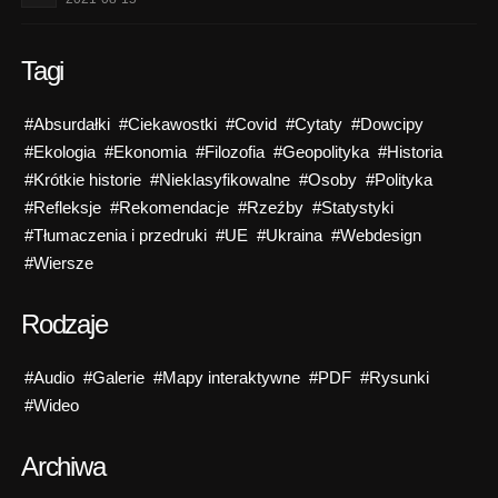
Tagi
#Absurdałki
#Ciekawostki
#Covid
#Cytaty
#Dowcipy
#Ekologia
#Ekonomia
#Filozofia
#Geopolityka
#Historia
#Krótkie historie
#Nieklasyfikowalne
#Osoby
#Polityka
#Refleksje
#Rekomendacje
#Rzeźby
#Statystyki
#Tłumaczenia i przedruki
#UE
#Ukraina
#Webdesign
#Wiersze
Rodzaje
#Audio
#Galerie
#Mapy interaktywne
#PDF
#Rysunki
#Wideo
Archiwa