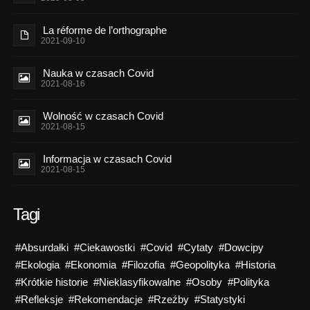
La réforme de l’orthographe
2021-09-10
Nauka w czasach Covid
2021-08-16
Wolność w czasach Covid
2021-08-15
Informacja w czasach Covid
2021-08-15
Tagi
#Absurdałki
#Ciekawostki
#Covid
#Cytaty
#Dowcipy
#Ekologia
#Ekonomia
#Filozofia
#Geopolityka
#Historia
#Krótkie historie
#Nieklasyfikowalne
#Osoby
#Polityka
#Refleksje
#Rekomendacje
#Rzeźby
#Statystyki