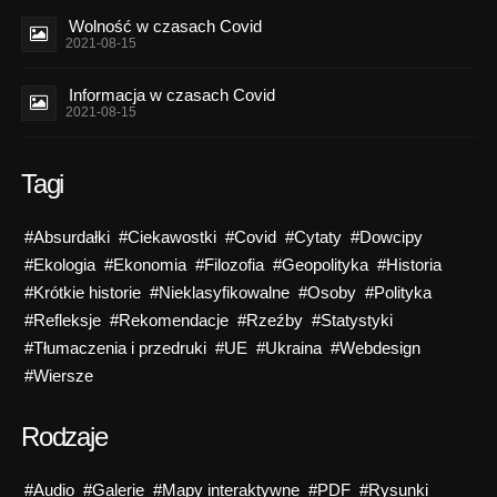
Wolność w czasach Covid
2021-08-15
Informacja w czasach Covid
2021-08-15
Tagi
#Absurdałki
#Ciekawostki
#Covid
#Cytaty
#Dowcipy
#Ekologia
#Ekonomia
#Filozofia
#Geopolityka
#Historia
#Krótkie historie
#Nieklasyfikowalne
#Osoby
#Polityka
#Refleksje
#Rekomendacje
#Rzeźby
#Statystyki
#Tłumaczenia i przedruki
#UE
#Ukraina
#Webdesign
#Wiersze
Rodzaje
#Audio
#Galerie
#Mapy interaktywne
#PDF
#Rysunki