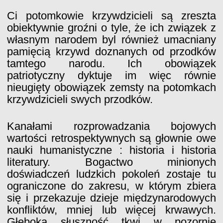
Ci potomkowie krzywdzicieli są zreszta
obiektywnie groźni o tyle, że ich związek z
własnym narodem byl również umacniany
pamięcią krzywd doznanych od przodków
tamtego narodu. Ich obowiązek
patriotyczny dyktuje im więc równie
nieugięty obowiązek zemsty na potomkach
krzywdzicieli swych przodków.
Kanałami rozprowadzania bojowych
wartości retrospektywnych są głownie owe
nauki humanistyczne : historia i historia
literatury. Bogactwo minionych
doświadczeń ludzkich pokoleń zostaje tu
ograniczone do zakresu, w którym zbiera
się i przekazuje dzieje międzynarodowych
konfliktów, mniej lub więcej krwawych.
Głęboka słuszność tkwi w pozornie