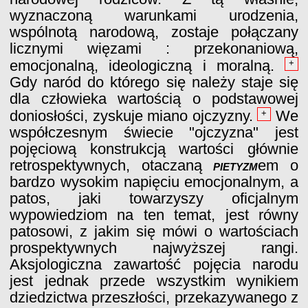
wyznaczoną warunkami urodzenia,
wspólnotą narodową, zostaje połączany
licznymi więzami : przekonaniową,
emocjonalną, ideologiczną i moralną.
+
Gdy naród do którego się należy staje się
dla człowieka wartością o podstawowej
doniosłości, zyskuje miano ojczyzny.
We
+
współczesnym świecie "ojczyzna" jest
pojęciową konstrukcją wartości głównie
retrospektywnych, otaczaną
pietyzm
em o
bardzo wysokim napięciu emocjonalnym, a
patos, jaki towarzyszy oficjalnym
wypowiedziom na ten temat, jest równy
patosowi, z jakim się mówi o wartościach
prospektywnych najwyższej rangi.
Aksjologiczna zawartość pojęcia narodu
jest jednak przede wszystkim wynikiem
dziedzictwa przeszłości, przekazywanego z