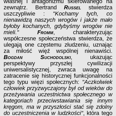
własnej i antagonizmu skierowanego na
zewnątrz. Bertrand
Russel
stwierdza
uszczypliwie :
"Kochamy tych, co
nienawidzą naszych wrogów i jakże mało
byłoby kochanych, gdybyśmy wrogów nie
mieli."
Fromm
, charakteryzując
współczesne społeczeństwa stwierdza, że
ulegają one częstemu złudzeniu, uznając
za miłość więź wspólnej nienawiści.
Bogdan Suchodolski
, ukazując
perspektywy przyszłej cywilizacji
uniwersalistycznej, zwraca uwagę na
zatracenie się historycznej funkcjonalności
tego typu więzi społecznych:
"Aczkolwiek
człowiek przyzwyczajony był od wieków do
przeżywania uczestnictwa społecznego w
kategoriach przeciwstawiania się innym
kręgom, ma w przyszłości stać się zdolny
do uczestniczenia w ludzkości"
, która tego