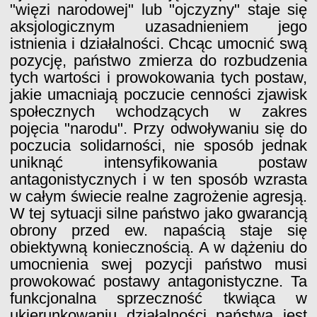
"więzi narodowej" lub "ojczyzny" staje się
aksjologicznym uzasadnieniem jego
istnienia i działalności. Chcąc umocnić swą
pozycję, państwo zmierza do rozbudzenia
tych wartości i prowokowania tych postaw,
jakie umacniają poczucie cenności zjawisk
społecznych wchodzących w zakres
pojęcia "narodu". Przy odwoływaniu się do
poczucia solidarności, nie sposób jednak
uniknąć intensyfikowania postaw
antagonistycznych i w ten sposób wzrasta
w całym świecie realne zagrożenie agresją.
W tej sytuacji silne państwo jako gwarancją
obrony przed ew. napaścią staje się
obiektywną koniecznością. A w dążeniu do
umocnienia swej pozycji państwo musi
prowokować postawy antagonistyczne. Ta
funkcjonalna sprzeczność tkwiąca w
ukierunkowaniu działalności państwa jest