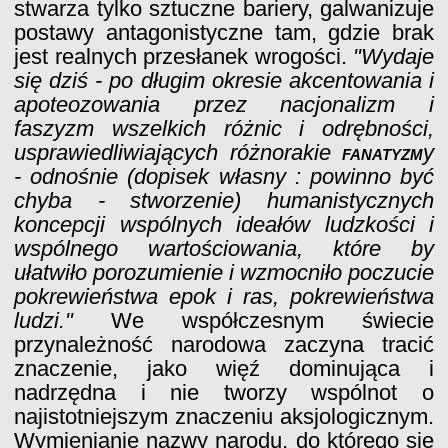
stwarza tylko sztuczne bariery, galwanizuje
postawy antagonistyczne tam, gdzie brak
jest realnych przesłanek wrogości.
"Wydaje
się dziś - po długim okresie akcentowania i
apoteozowania przez nacjonalizm i
faszyzm wszelkich różnic i odrębności,
usprawiedliwiających różnorakie
fanatyzm
y
- odnośnie (dopisek własny : powinno być
chyba - stworzenie) humanistycznych
koncepcji wspólnych ideałów ludzkości i
wspólnego wartościowania, które by
ułatwiło porozumienie i wzmocniło poczucie
pokrewieństwa epok i ras, pokrewieństwa
ludzi."
We współczesnym świecie
przynależność narodowa zaczyna tracić
znaczenie, jako więź dominująca i
nadrzędna i nie tworzy wspólnot o
najistotniejszym znaczeniu aksjologicznym.
Wymienianie nazwy narodu, do którego się