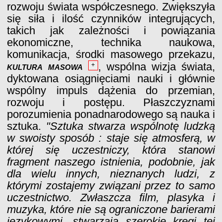
rozwoju świata współczesnego. Zwiększyła
się siła i ilość czynników integrujących,
takich jak zależności i powiązania
ekonomiczne, technika naukowa,
komunikacja, środki masowego przekazu,
kultura masowa
, wspólna wizja świata,
+
dyktowana osiągnięciami nauki i głównie
wspólny impuls dążenia do przemian,
rozwoju i postępu. Płaszczyznami
porozumienia ponadnarodowego są nauka i
sztuka.
"Sztuka stwarza wspólnotę ludzką
w swoisty sposób : staje się atmosferą, w
której się uczestniczy, która stanowi
fragment naszego istnienia, podobnie, jak
dla wielu innych, nieznanych ludzi, z
którymi zostajemy związani przez to samo
uczestnictwo. Zwłaszcza film, plasyka i
muzyka, które nie są ograniczone barierami
językowymi, stwarzają szerokie kręgi tej