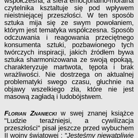
współczesna, a sfera emocjonalno-moralna
czytelnika ksztaltuje się pod wpływem
nieistniejącej przeszłości. W ten sposób
sztuka mija się ze swym powołaniem,
którym jest tematyka współczesna. Sposób
odczuwania i reagowania przeciętnego
konsumenta sztuki, pozbawionego tych
twórczych inspiracji, jakich źródłem bywa
sztuka sharmonizowana ze swoją epokąą,
charakteryzuje martwota, tępota i brak
wrażliwości. Nie dostrzega on aktualnej
problematyki swego czasu, głuchnie na
objawy wszelkiego zła, które nie jest
masową zagładą i ludobójstwem.
Florian Znaniecki
w swej znanej książce
"Ludzie teraźniejsi, a cywilizacja
przeszłości" pisał jeszcze przed wybuchem
II wojny światowej :
"Jesteśmy niewątpliwie