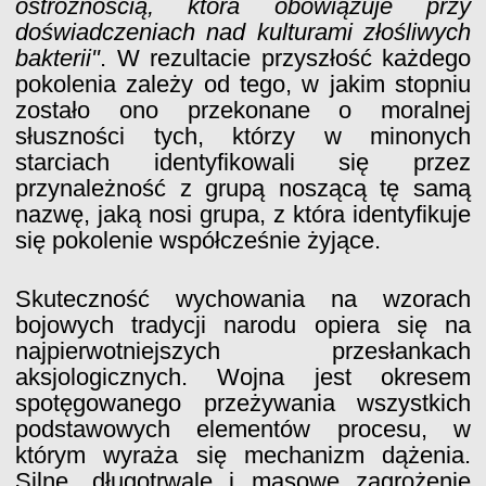
ostrożnością, która obowiązuje przy
doświadczeniach nad kulturami złośliwych
bakterii"
. W rezultacie przyszłość każdego
pokolenia zależy od tego, w jakim stopniu
zostało ono przekonane o moralnej
słuszności tych, którzy w minonych
starciach identyfikowali się przez
przynależność z grupą noszącą tę samą
nazwę, jaką nosi grupa, z która identyfikuje
się pokolenie współcześnie żyjące.
Skuteczność wychowania na wzorach
bojowych tradycji narodu opiera się na
najpierwotniejszych przesłankach
aksjologicznych. Wojna jest okresem
spotęgowanego przeżywania wszystkich
podstawowych elementów procesu, w
którym wyraża się mechanizm dążenia.
Silne, długotrwale i masowe zagrożenie