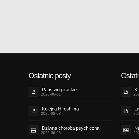
Ostatnie posty
Ostatn
Państwo pirackie
Ko
2026-06-01
20
Kolejna Hiroshima
La
2025-08-08
20
Dziwna choroba psychiczna
Na
2025-06-28
20