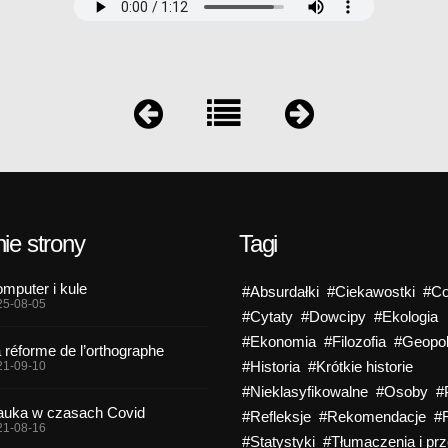
ie strony
Tagi
mputer i kule
#Absurdałki
#Ciekawostki
#Co
25-08-05
#Cytaty
#Dowcipy
#Ekologia
#Ekonomia
#Filozofia
#Geopol
 réforme de l’orthographe
#Historia
#Krótkie historie
21-09-10
#Nieklasyfikowalne
#Osoby
#
uka w czasach Covid
#Refleksje
#Rekomendacje
#
21-08-16
#Statystyki
#Tłumaczenia i prz