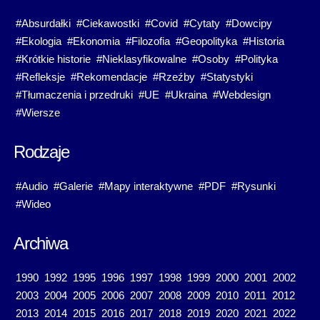
#Absurdałki
#Ciekawostki
#Covid
#Cytaty
#Dowcipy
#Ekologia
#Ekonomia
#Filozofia
#Geopolityka
#Historia
#Krótkie historie
#Nieklasyfikowalne
#Osoby
#Polityka
#Refleksje
#Rekomendacje
#Rzeźby
#Statystyki
#Tłumaczenia i przedruki
#UE
#Ukraina
#Webdesign
#Wiersze
Rodzaje
#Audio
#Galerie
#Mapy interaktywne
#PDF
#Rysunki
#Wideo
Archiwa
1990
1992
1995
1996
1997
1998
1999
2000
2001
2002
2003
2004
2005
2006
2007
2008
2009
2010
2011
2012
2013
2014
2015
2016
2017
2018
2019
2020
2021
2022