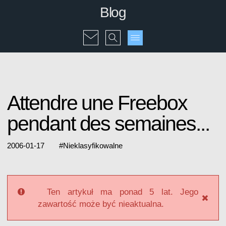
Blog
Attendre une Freebox
pendant des semaines...
2006-01-17
#
Nieklasyfikowalne
Ten artykuł ma ponad 5 lat. Jego
zawartość może być nieaktualna.