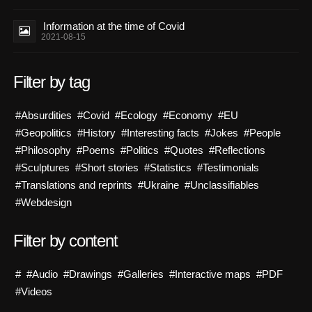
Information at the time of Covid
2021-08-15
Filter by tag
#Absurdities
#Covid
#Ecology
#Economy
#EU
#Geopolitics
#History
#Interesting facts
#Jokes
#People
#Philosophy
#Poems
#Politics
#Quotes
#Reflections
#Sculptures
#Short stories
#Statistics
#Testimonials
#Translations and reprints
#Ukraine
#Unclassifiables
#Webdesign
Filter by content
#
#Audio
#Drawings
#Galleries
#Interactive maps
#PDF
#Videos