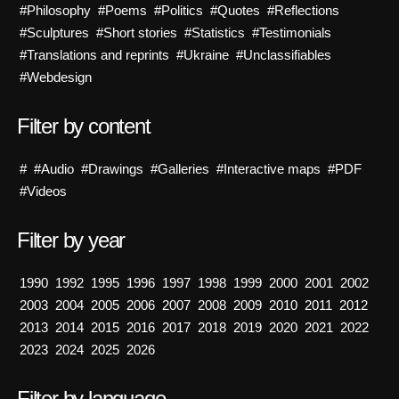
#Philosophy
#Poems
#Politics
#Quotes
#Reflections
#Sculptures
#Short stories
#Statistics
#Testimonials
#Translations and reprints
#Ukraine
#Unclassifiables
#Webdesign
Filter by content
#
#Audio
#Drawings
#Galleries
#Interactive maps
#PDF
#Videos
Filter by year
1990
1992
1995
1996
1997
1998
1999
2000
2001
2002
2003
2004
2005
2006
2007
2008
2009
2010
2011
2012
2013
2014
2015
2016
2017
2018
2019
2020
2021
2022
2023
2024
2025
2026
Filter by language