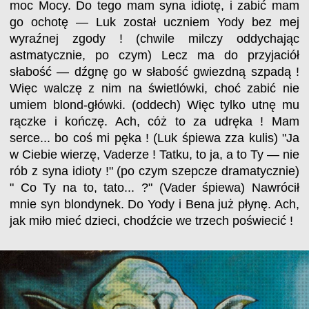
moc Mocy. Do tego mam syna idiotę, i zabić mam
go ochotę — Luk został uczniem Yody bez mej
wyraźnej zgody ! (chwile milczy oddychając
astmatycznie, po czym) Lecz ma do przyjaciół
słabość — dźgnę go w słabość gwiezdną szpadą !
Więc walczę z nim na świetlówki, choć zabić nie
umiem blond-główki. (oddech) Więc tylko utnę mu
rączke i kończę. Ach, cóż to za udręka ! Mam
serce... bo coś mi pęka ! (Luk śpiewa zza kulis) "Ja
w Ciebie wierzę, Vaderze ! Tatku, to ja, a to Ty — nie
rób z syna idioty !" (po czym szepcze dramatycznie)
" Co Ty na to, tato... ?" (Vader śpiewa) Nawrócił
mnie syn blondynek. Do Yody i Bena już płynę. Ach,
jak miło mieć dzieci, chodźcie we trzech poświecić !