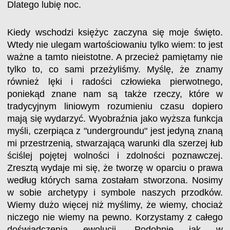
Dlatego lubię noc.
Kiedy wschodzi księżyc zaczyna się moje święto.
Wtedy nie ulegam wartościowaniu tylko wiem: to jest
ważne a tamto nieistotne. A przecież pamiętamy nie
tylko to, co sami przeżyliśmy. Myślę, że znamy
również lęki i radości człowieka pierwotnego,
poniekąd znane nam są także rzeczy, które w
tradycyjnym liniowym rozumieniu czasu dopiero
mają się wydarzyć. Wyobraźnia jako wyższa funkcja
myśli, czerpiąca z "undergroundu" jest jedyną znaną
mi przestrzenią, stwarzającą warunki dla szerzej łub
ściślej pojętej wolności i zdolności poznawczej.
Zresztą wydaje mi się, że tworzę w oparciu o prawa
według których sama zostałam stworzona. Nosimy
w sobie archetypy i symbole naszych przodków.
Wiemy dużo więcej niż myślimy, że wiemy, chociaż
niczego nie wiemy na pewno. Korzystamy z całego
doświadczenia ewolucji. Podobnie jak w