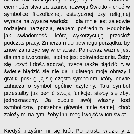
ciemności stwarza szansę rozwoju.Światło - choć w
symbolice filozoficznej, estetycznej czy religijnej
wyraża najwyższe wartości - dla mnie jest zaledwie
rodzajem narzędzia, etapem pośrednim. Podobnie
jak świadomość, którą wykorzystuję przecież
podczas pracy. Zmierzam do pewnego porządku, by
znów zanurzyć się w chaosie. Ponieważ ważne jest
dla mnie tworzenie, istotne jest doświadczanie. Żeby
się uczyć i doświadczać, trzeba także błądzić. A w
świetle błądzić się nie da. I dlatego moje obrazy i
grafiki posługują się często symbolem, który ledwie
zahacza o symbol ogólnie czytelny. Taki symbol
przestałby już pełnić swoją funkcję, stałby się zbyt
jednoznaczny. Ja buduję swój własny kod
symboliczny, potrzebny głównie mnie samej, choć
zależy mi na tym, żeby inni mogli wejść w ten świat.
Kiedyś przyśnił mi się król. Po prostu widziany z