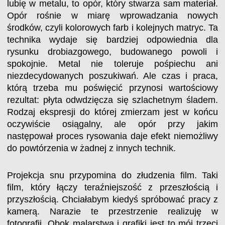
lubię w metalu, to opór, który stwarza sam materiał.
Opór rośnie w miarę wprowadzania nowych
środków, czyli kolorowych farb i kolejnych matryc. Ta
technika wydaje się bardziej odpowiednia dla
rysunku drobiazgowego, budowanego powoli i
spokojnie. Metal nie toleruje pośpiechu ani
niezdecydowanych poszukiwań. Ale czas i praca,
którą trzeba mu poświęcić przynosi wartościowy
rezultat: płyta odwdzięcza się szlachetnym śladem.
Rodzaj ekspresji do której zmierzam jest w końcu
oczywiście osiągalny, ale opór przy jakim
następował proces rysowania daje efekt niemożliwy
do powtórzenia w żadnej z innych technik.
Projekcja snu przypomina do złudzenia film. Taki
film, który łączy teraźniejszość z przeszłością i
przyszłością. Chciałabym kiedyś spróbować pracy z
kamerą. Narazie te przestrzenie realizuję w
fotografii. Obok malarstwa i grafiki jest to mój trzeci