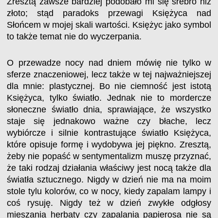
Zresztą zawsze bardziej podobało mi się srebro niż
złoto; stąd paradoks przewagi Księżyca nad
Słońcem w mojej skali wartości. Księżyc jako symbol
to także temat nie do wyczerpania.
O przewadze nocy nad dniem mówię nie tylko w
sferze znaczeniowej, lecz także w tej najważniejszej
dla mnie: plastycznej. Bo nie ciemność jest istotą
Księżyca, tylko światło. Jednak nie to mordercze
słoneczne światło dnia, sprawiające, że wszystko
staje się jednakowo ważne czy błache, lecz
wybiórcze i silnie kontrastujące światło Księżyca,
które opisuje formę i wydobywa jej piękno. Zresztą,
żeby nie popaść w sentymentalizm muszę przyznać,
że taki rodzaj działania właściwy jest nocą także dla
światła sztucznego. Nigdy w dzień nie ma na moim
stole tylu kolorów, co w nocy, kiedy zapalam lampy i
coś rysuję. Nigdy też w dzień zwykłe odgłosy
mieszania herbaty czy zapalania papierosa nie są