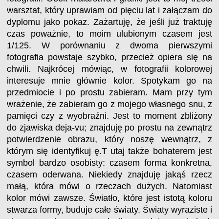
warsztat, który uprawiam od pięciu lat i załączam do
dyplomu jako pokaz. Zażartuję, że jeśli już traktuję
czas poważnie, to moim ulubionym czasem jest
1/125. W porównaniu z dwoma pierwszymi
fotografia powstaje szybko, przecież opiera się na
chwili. Najkrócej mówiąc, w fotografii kolorowej
interesuje mnie głównie kolor. Spotykam go na
przedmiocie i po prostu zabieram. Mam przy tym
wrażenie, że zabieram go z mojego własnego snu, z
pamięci czy z wyobraźni. Jest to moment zbliżony
do zjawiska deja-vu; znajduję po prostu na zewnątrz
potwierdzenie obrazu, który noszę wewnątrz, z
którym się identyfikuj ę.T utaj także bohaterem jest
symbol bardzo osobisty: czasem forma konkretna,
czasem oderwana. Niekiedy znajduję jakąś rzecz
małą, która mówi o rzeczach dużych. Natomiast
kolor mówi zawsze. Światło, które jest istotą koloru
stwarza formy, buduje całe światy. Światy wyraziste i