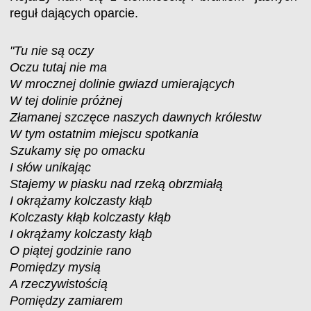
reguł dających oparcie.
"Tu nie są oczy
Oczu tutaj nie ma
W mrocznej dolinie gwiazd umierających
W tej dolinie próżnej
Złamanej szczęce naszych dawnych królestw
W tym ostatnim miejscu spotkania
Szukamy się po omacku
I słów unikając
Stajemy w piasku nad rzeką obrzmiałą
I okrążamy kolczasty kłąb
Kolczasty kłąb kolczasty kłąb
I okrążamy kolczasty kłąb
O piątej godzinie rano
Pomiędzy mysią
A rzeczywistością
Pomiędzy zamiarem