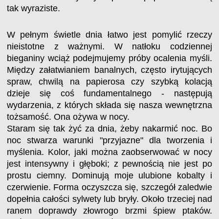
tak wyraziste.
W pełnym świetle dnia łatwo jest pomylić rzeczy
nieistotne z ważnymi. W natłoku codziennej
bieganiny wciąż podejmujemy próby ocalenia myśli.
Między załatwianiem banalnych, często irytujących
spraw, chwilą na papierosa czy szybką kolacją
dzieje się coś fundamentalnego - następują
wydarzenia, z których składa się nasza wewnętrzna
tożsamość. Ona ożywa w nocy.
Staram się tak żyć za dnia, żeby nakarmić noc. Bo
noc stwarza warunki "przyjazne" dla tworzenia i
myślenia. Kolor, jaki można zaobserwować w nocy
jest intensywny i głęboki; z pewnością nie jest po
prostu ciemny. Dominują moje ulubione kobalty i
czerwienie. Forma oczyszcza się, szczegół zaledwie
dopełnia całości sylwety lub bryły. Około trzeciej nad
ranem doprawdy złowrogo brzmi śpiew ptaków.