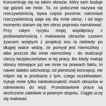
Koncentruję się na takim obrazie, który sam buduje
się gdzieś we mnie. To, co potocznie nazywa się
rzeczywistością, bywa często pozorne; natomiast
rzeczywistością staje się dla mnie obraz. I od tego
momentu staram się ten obraz poprostu namalować.
Przy całym ryzyku mojej współpracy z
podświadomością i malowania obrazów czasem
żywcem wziętych z projekcji snu /a niekiedy po
długiej walce widzę, że pomysł jest niemożliwy -
albo jeszcze dla mnie niemożliwy - do realizacji/
cieszy bezpieczeństwo w tej pracy. Bo kiedy maluję
obrazy istmejące już we mnie na prawach faktu, to
nawet daleko odchodząc od pierwszej koncepcji, nie
mijam się w przekazie z tym, czego oczekiwałam.
Irytuje mnie tylko niedoskonałość moich obrazów w
odniesieniu do wizji. Przedstawione prace są
skończone zaledwie w pewnym stopniu. Ciągle uczę
się malować.