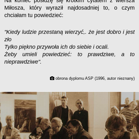
Na koniec posłużę się krótkim cytatem z wiersza
Miłosza, który wyraził najdosadniej to, o czym
chciałam tu powiedzieć:
"Kiedy ludzie przestaną wierzyć,. że jest dobro i jest
zło
Tylko piękno przywoła ich do siebie i ocali.
Żeby umieli powiedzieć: to prawdziwe, a to
nieprawdziwe".
obrona dyplomu ASP (1996, autor nieznany)