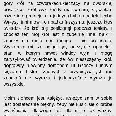
góry król na czworakach,klęczący na dworskiej
posadzce. Król wył. Kiedy malowałam, słyszałam
różne interpretacje; dla jednych był to upadek Lecha
Wałęsy, inni mówili o upadku faszyzmu, jeszcze ktoś
twierdził, że król się poślizgnął podczas toalety. I
chociaż ten mój król jest z zupełnie innej bajki i
znaczy dla mnie coś innego - nie protestuję.
Wystarcza mi, że oglądający odczytuje upadek i
stan, w którym nawet władcy wyją. I mogę
zaryzykować twierdzenie, że ów nieszczęsny król,
doprawdy niewinny demonom III Rzeszy i innym
ciężarom historii żadnych z przypisywanych mu
znaczeń nie wyraża i jednocześnie wyraża je
wszystkie.
Moim słońcem jest Księżyc. Księżyc sam w sobie
jest dostatecznie piękny, żeby nie kusić się o próbę
wyjaśniania, dlaczego jest dla mnie tak ważny.