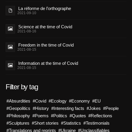
La réforme de l’orthographe
2021-09-10
Science at the time of Covid
2021-08-16
Freedom in the time of Covid
2021-08-15
Information at the time of Covid
2021-08-15
Filter by tag
#Absurdities
#Covid
#Ecology
#Economy
#EU
#Geopolitics
#History
#Interesting facts
#Jokes
#People
#Philosophy
#Poems
#Politics
#Quotes
#Reflections
#Sculptures
#Short stories
#Statistics
#Testimonials
#Translations and reprints
#Ukraine
#Unclassifiables