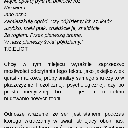
Mącić spokój pyłu na bukiecie róż
Nie wiem.
Inne echa
Zamieszkują ogród. Czy pójdziemy ich szukać?
Szybko, rzekł ptak, znajdźcie je, znajdźcie
Za rogiem. Przez pierwszą bramę,
W nasz pierwszy świat pójdziemy."
T.S.ELIOT
Chcę w tym miejscu wyraźnie zaprzeczyć
możliwości odczytania tego tekstu jako jakiejkolwiek
quasi - naukowej próby analizy samego snu czy to w
płaszczyźnie filozoficznej, psychologicznej, czy po
prostu medycznej, bo nie jest moim celem
budowanie nowych teorii.
Odnoszę wrażenie, że sen jest stanem, podczas
którego wkraczamy w świat istniejący obok nas,
niezależnie od tego czy śpimy, czy też nie. Zaufanie