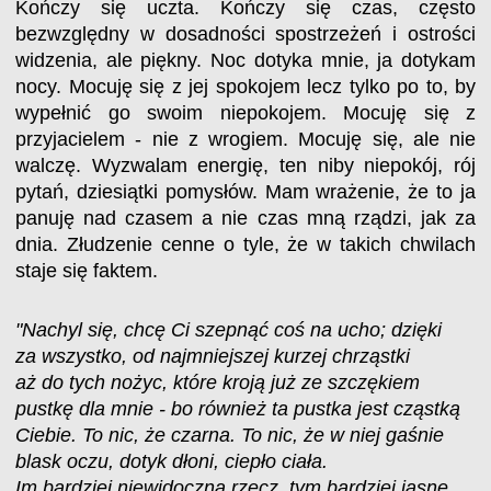
Kończy się uczta. Kończy się czas, często
bezwzględny w dosadności spostrzeżeń i ostrości
widzenia, ale piękny. Noc dotyka mnie, ja dotykam
nocy. Mocuję się z jej spokojem lecz tylko po to, by
wypełnić go swoim niepokojem. Mocuję się z
przyjacielem - nie z wrogiem. Mocuję się, ale nie
walczę. Wyzwalam energię, ten niby niepokój, rój
pytań, dziesiątki pomysłów. Mam wrażenie, że to ja
panuję nad czasem a nie czas mną rządzi, jak za
dnia. Złudzenie cenne o tyle, że w takich chwilach
staje się faktem.
"Nachyl się, chcę Ci szepnąć coś na ucho; dzięki
za wszystko, od najmniejszej kurzej chrząstki
aż do tych nożyc, które kroją już ze szczękiem
pustkę dla mnie - bo również ta pustka jest cząstką
Ciebie. To nic, że czarna. To nic, że w niej gaśnie
blask oczu, dotyk dłoni, ciepło ciała.
Im bardziej niewidoczna rzecz, tym bardziej jasne,