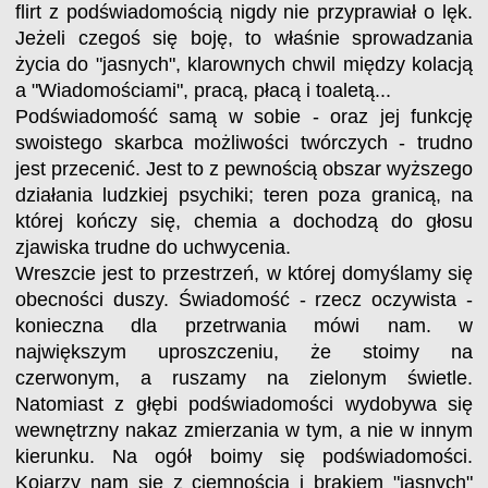
flirt z podświadomością nigdy nie przyprawiał o lęk.
Jeżeli czegoś się boję, to właśnie sprowadzania
życia do "jasnych", klarownych chwil między kolacją
a "Wiadomościami", pracą, płacą i toaletą...
Podświadomość samą w sobie - oraz jej funkcję
swoistego skarbca możliwości twórczych - trudno
jest przecenić. Jest to z pewnością obszar wyższego
działania ludzkiej psychiki; teren poza granicą, na
której kończy się, chemia a dochodzą do głosu
zjawiska trudne do uchwycenia.
Wreszcie jest to przestrzeń, w której domyślamy się
obecności duszy. Świadomość - rzecz oczywista -
konieczna dla przetrwania mówi nam. w
największym uproszczeniu, że stoimy na
czerwonym, a ruszamy na zielonym świetle.
Natomiast z głębi podświadomości wydobywa się
wewnętrzny nakaz zmierzania w tym, a nie w innym
kierunku. Na ogół boimy się podświadomości.
Kojarzy nam się z ciemnością i brakiem "jasnych"