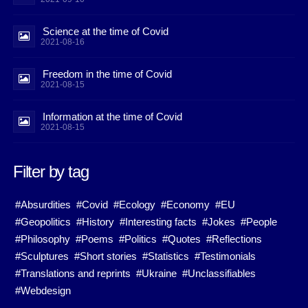
Science at the time of Covid
2021-08-16
Freedom in the time of Covid
2021-08-15
Information at the time of Covid
2021-08-15
Filter by tag
#Absurdities
#Covid
#Ecology
#Economy
#EU
#Geopolitics
#History
#Interesting facts
#Jokes
#People
#Philosophy
#Poems
#Politics
#Quotes
#Reflections
#Sculptures
#Short stories
#Statistics
#Testimonials
#Translations and reprints
#Ukraine
#Unclassifiables
#Webdesign