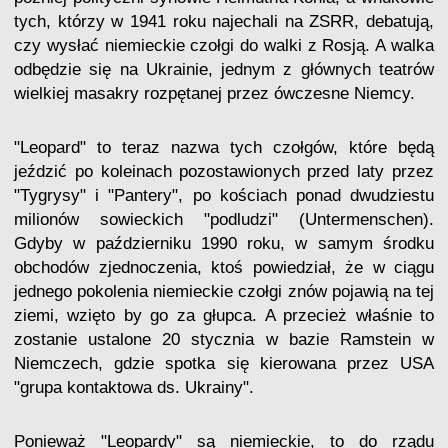
tych, którzy w 1941 roku najechali na ZSRR, debatują,
czy wysłać niemieckie czołgi do walki z Rosją. A walka
odbędzie się na Ukrainie, jednym z głównych teatrów
wielkiej masakry rozpętanej przez ówczesne Niemcy.
"Leopard" to teraz nazwa tych czołgów, które będą
jeździć po koleinach pozostawionych przed laty przez
"Tygrysy" i "Pantery", po kościach ponad dwudziestu
milionów sowieckich "podludzi" (Untermenschen).
Gdyby w październiku 1990 roku, w samym środku
obchodów zjednoczenia, ktoś powiedział, że w ciągu
jednego pokolenia niemieckie czołgi znów pojawią na tej
ziemi, wzięto by go za głupca. A przecież właśnie to
zostanie ustalone 20 stycznia w bazie Ramstein w
Niemczech, gdzie spotka się kierowana przez USA
"grupa kontaktowa ds. Ukrainy".
Ponieważ "Leopardy" są niemieckie, to do rządu