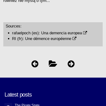
również nie myślą o tym...
Sources:
rafaelpoch (es):
Una demencia europea
RI (fr):
Une démence européenne
Latest posts
The Pirate State