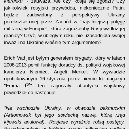
kierunku"
- zauważa. Ale czy Rosja się zgodzi? Czy
jakikolwiek rosyjski przywódca, niekoniecznie Putin,
będzie zadowolony z perspektywy Ukrainy
przekształconej przez Zachód w "najsilniejszą potęgę
militarną w Europie", która zagrażałaby Rosji wzdłuż jej
granicy? Czyż, w ubiegłym roku, nie uzasadniała swojej
inwazji na Ukrainę właśnie tym argumentem?
Erich Vad jest byłym generałem brygady, który w latach
2006-2013 pełnił funkcję doradcy ds. polityki wojskowej
kanclerza Niemiec, Angeli Merkel. W wywiadzie
opublikowanym 16 stycznia przez niemiecki magazyn
"
Emma
" ten zagorzały atlantycki wojskowy
powiedział co następuje:
"Na wschodzie Ukrainy, w obwodzie bakmuckim
(Artiomowsk był jego sowiecką nazwą, którą rząd
kijowski anulował
), Rosjanie wyraźnie robią postępy.
Prawdopodobnie w krótkim czasie całkowicie podbiją