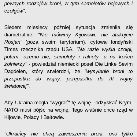
pewnych rodzajów broni, w tym samolotów bojowych i
czołgów"
.
Siedem miesięcy później sytuacja zmieniła się
diametralnie:
"Nie mówimy Kijowowi: nie atakujcie
Rosjan"
(poza swoim terytorium), cytował londyński
Times rzecznika rządu USA.
"Na razie wyślą czołgi,
potem, czemu nie, samoloty i rakiety, a na końcu
żołnierzy"
- powiedział niemiecki poseł Die Linke Sevim
Dagdelen, który stwierdził, że
"wysyłanie broni to
przepustka do wojny, przepustka do III wojny
światowej"
.
Aby Ukraina mogła "wygrać" tę wojnę i odzyskać Krym,
NATO musi pójść na wojnę. Tego właśnie chce rząd w
Kijowie, Polacy i Bałtowie.
"Ukraińcy nie chcą zawieszenia broni, ono tylko