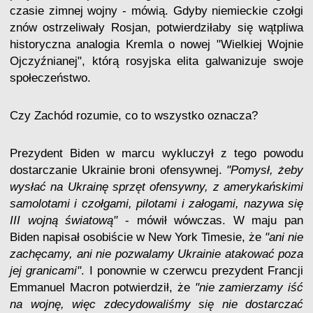
czasie zimnej wojny - mówią. Gdyby niemieckie czołgi
znów ostrzeliwały Rosjan, potwierdziłaby się wątpliwa
historyczna analogia Kremla o nowej "Wielkiej Wojnie
Ojczyźnianej", którą rosyjska elita galwanizuje swoje
społeczeństwo.
Czy Zachód rozumie, co to wszystko oznacza?
Prezydent Biden w marcu wykluczył z tego powodu
dostarczanie Ukrainie broni ofensywnej.
"Pomysł, żeby
wysłać na Ukrainę sprzęt ofensywny, z amerykańskimi
samolotami i czołgami, pilotami i załogami, nazywa się
III wojną światową"
- mówił wówczas. W maju pan
Biden napisał osobiście w New York Timesie, że
"ani nie
zachęcamy, ani nie pozwalamy Ukrainie atakować poza
jej granicami"
. I ponownie w czerwcu prezydent Francji
Emmanuel Macron potwierdził, że
"nie zamierzamy iść
na wojnę, więc zdecydowaliśmy się nie dostarczać