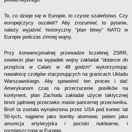
To, co dzieje się w Europie, to czyste szaleństwo. Czy
europejczycy oszaleli? Aby zrozumieć to pytanie,
należy wyjaśnić historyczny "plan bitwy" NATO w
Europie podczas zimnej wojny.
Przy konwencjonalnej przewadze liczebnej ZSRR,
sowiecki plan na wypadek wojny zakładał
"dotarcie do
przejścia w Calais w 48 godzin"
wykorzystując
nawałnicę czołgów stacjonujących na granicach Układu
Warszawskiego. Aby spowolnić ten proces i dać
Amerykanom czas na przerzucenie posiłków na
kontynent, plan Zachodu zakładał użycie taktycznej
broni jądrowej przeciwko masie pancernej przeciwnika.
Broń ta została wynaleziona przez USA pod koniec lat
50-tych, najpierw jako bomby atomowe, potem jako
amunicja artyleryjska i pociski nuklearne, i
rozmieszczona w Europie.