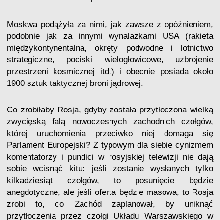
Moskwa podążyła za nimi, jak zawsze z opóźnieniem,
podobnie jak za innymi wynalazkami USA (rakieta
międzykontynentalna, okręty podwodne i lotnictwo
strategiczne, pociski wielogłowicowe, uzbrojenie
przestrzeni kosmicznej itd.) i obecnie posiada około
1900 sztuk taktycznej broni jądrowej.
Co zrobiłaby Rosja, gdyby została przytłoczona wielką
zwycięską falą nowoczesnych zachodnich czołgów,
której uruchomienia przeciwko niej domaga się
Parlament Europejski? Z typowym dla siebie cynizmem
komentatorzy i pundici w rosyjskiej telewizji nie dają
sobie wcisnąć kitu: jeśli zostanie wysłanych tylko
kilkadziesiąt czołgów, to posunięcie będzie
anegdotyczne, ale jeśli oferta będzie masowa, to Rosja
zrobi to, co Zachód zaplanował, by uniknąć
przytłoczenia przez czołgi Układu Warszawskiego w