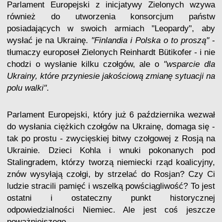
Parlament Europejski z inicjatywy Zielonych wzywa
również do utworzenia konsorcjum państw
posiadających w swoich armiach "Leopardy", aby
wysłać je na Ukrainę.
"Finlandia i Polska o to proszą"
-
tłumaczy europoseł Zielonych Reinhardt Bütikofer - i nie
chodzi o wysłanie kilku czołgów, ale o
"wsparcie dla
Ukrainy, które przyniesie jakościową zmianę sytuacji na
polu walki"
.
Parlament Europejski, który już 6 października wezwał
do wysłania ciężkich czołgów na Ukrainę, domaga się -
tak po prostu - zwycięskiej bitwy czołgowej z Rosją na
Ukrainie. Dzieci Kohla i wnuki pokonanych pod
Stalingradem, którzy tworzą niemiecki rząd koalicyjny,
znów wysyłają czołgi, by strzelać do Rosjan? Czy Ci
ludzie stracili pamięć i wszelką powściągliwość? To jest
ostatni i ostateczny punkt historycznej
odpowiedzialności Niemiec. Ale jest coś jeszcze
poważniejszego.