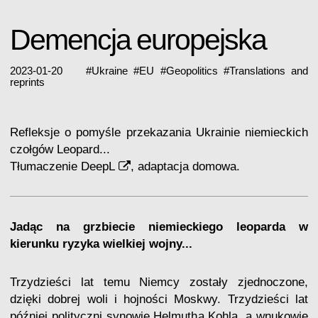
Demencja europejska
2023-01-20
#
Ukraine
#
EU
#
Geopolitics
#
Translations and
reprints
Refleksje o pomyśle przekazania Ukrainie niemieckich
czołgów Leopard...
Tłumaczenie
DeepL
, adaptacja domowa.
Jadąc na grzbiecie niemieckiego leoparda w
kierunku ryzyka wielkiej wojny...
Trzydzieści lat temu Niemcy zostały zjednoczone,
dzięki dobrej woli i hojności Moskwy. Trzydzieści lat
później polityczni synowie Helmutha Kohla, a wnukowie