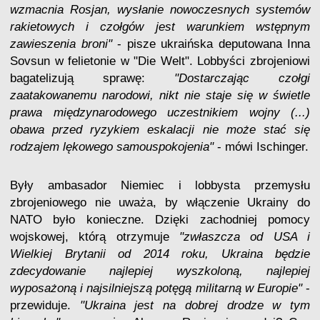
wzmacnia Rosjan, wysłanie nowoczesnych systemów
rakietowych i czołgów jest warunkiem wstępnym
zawieszenia broni"
- pisze ukraińska deputowana Inna
Sovsun w felietonie w "Die Welt". Lobbyści zbrojeniowi
bagatelizują sprawę:
"Dostarczając czołgi
zaatakowanemu narodowi, nikt nie staje się w świetle
prawa międzynarodowego uczestnikiem wojny (...)
obawa przed ryzykiem eskalacji nie może stać się
rodzajem lękowego samouspokojenia"
- mówi Ischinger.
Były ambasador Niemiec i lobbysta przemysłu
zbrojeniowego nie uważa, by włączenie Ukrainy do
NATO było konieczne. Dzięki zachodniej pomocy
wojskowej, którą otrzymuje
"zwłaszcza od USA i
Wielkiej Brytanii od 2014 roku, Ukraina będzie
zdecydowanie najlepiej wyszkoloną, najlepiej
wyposażoną i najsilniejszą potęgą militarną w Europie"
-
przewiduje.
"Ukraina jest na dobrej drodze w tym