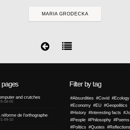
MARIA GRODECKA
t pages
Filter by tag
mputer and crutches
#Absurdities
#Covid
#Ecology
25-08-05
#Economy
#EU
#Geopolitics
#History
#Interesting facts
#J
 réforme de l’orthographe
#People
#Philosophy
#Poems
21-09-10
#Politics
#Quotes
#Reflection