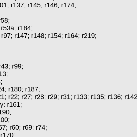
101
;
r137
;
r145
;
r146
;
r174
;
r58
;
:
r53a
;
r184
;
;
r97
;
r147
;
r148
;
r154
;
r164
;
r219
;
r43
;
r99
;
13
;
8
;
24
;
r180
;
r187
;
21
;
r22
;
r27
;
r28
;
r29
;
r31
;
r133
;
r135
;
r136
;
r14
ry:
r161
;
190
;
100
;
57
;
r60
;
r69
;
r74
;
:
r170
;