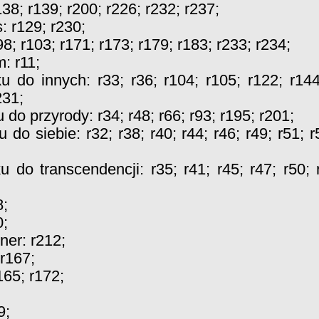
138
;
r139
;
r200
;
r226
;
r232
;
r237
;
s:
r129
;
r230
;
98
;
r103
;
r171
;
r173
;
r179
;
r183
;
r233
;
r234
;
m:
r11
;
ku do innych:
r33
;
r36
;
r104
;
r105
;
r122
;
r14
231
;
u do przyrody:
r34
;
r48
;
r66
;
r93
;
r195
;
r201
;
u do siebie:
r32
;
r38
;
r40
;
r44
;
r46
;
r49
;
r51
;
r
ku do transcendencji:
r35
;
r41
;
r45
;
r47
;
r50
;
8
;
0
;
iner:
r212
;
r167
;
165
;
r172
;
9
;