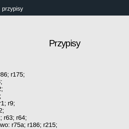
 przypisy
Przypisy
r86
;
r175
;
8
;
2
;
;
r1
;
r9
;
2
;
1
;
r63
;
r64
;
two:
r75a
;
r186
;
r215
;