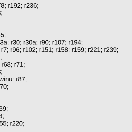
78
;
r192
;
r236
;
3
;
85
;
23a
;
r30
;
r30a
;
r90
;
r107
;
r194
;
:
r7
;
r96
;
r102
;
r151
;
r158
;
r159
;
r221
;
r239
;
1
;
:
r68
;
r71
;
8
;
winu:
r87
;
r70
;
r39
;
8
;
155
;
r220
;