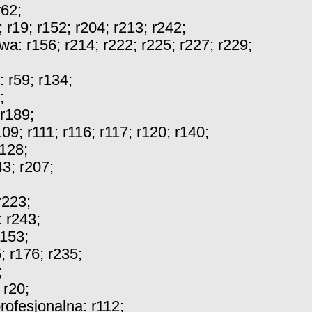
r62
;
;
r19
;
r152
;
r204
;
r213
;
r242
;
owa:
r156
;
r214
;
r222
;
r225
;
r227
;
r229
;
s:
r59
;
r134
;
;
r189
;
109
;
r111
;
r116
;
r117
;
r120
;
r140
;
r128
;
43
;
r207
;
r223
;
:
r243
;
r153
;
5
;
r176
;
r235
;
;
:
r20
;
rofesjonalna:
r112
;