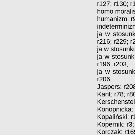
r127
;
r130
;
r
homo morali
humanizm:
r
indeterminiz
ja w stosun
r216
;
r229
;
r
ja w stosunk
ja w stosunk
r196
;
r203
;
ja w stosun
r206
;
Jaspers:
r20
Kant:
r78
;
r8
Kerschenste
Konopnicka:
Kopaliński:
r
Kopernik:
r3
;
Korczak:
r16