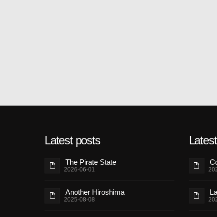
Latest posts
Lates
The Pirate State
Co
2026-06-01
20
Another Hiroshima
La
2025-08-08
20