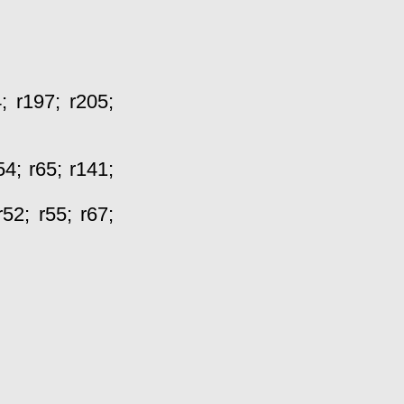
4
;
r197
;
r205
;
54
;
r65
;
r141
;
r52
;
r55
;
r67
;