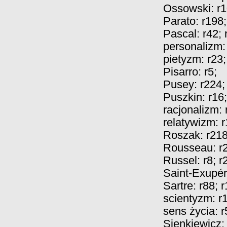
Ossowski:
r
Parato:
r198
;
Pascal:
r42
;
personalizm
pietyzm:
r23
Pisarro:
r5
;
Pusey:
r224
;
Puszkin:
r16
;
racjonalizm:
relatywizm:
r
Roszak:
r21
Rousseau:
r
Russel:
r8
;
r
Saint-Exupé
Sartre:
r88
;
r
scientyzm:
r
sens życia:
r
Sienkiewicz