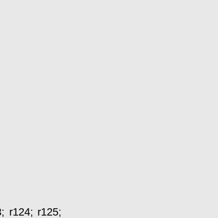
3
;
r124
;
r125
;