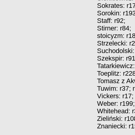
Sokrates:
r1
Sorokin:
r19
Staff:
r92
;
Stirner:
r84
;
stoicyzm:
r1
Strzelecki:
r
Suchodolski
Szekspir:
r9
Tatarkiewicz
Toeplitz:
r22
Tomasz z Ak
Tuwim:
r37
;
Vickers:
r17
;
Weber:
r199
;
Whitehead:
Zieliński:
r10
Znaniecki:
r