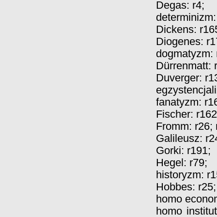
Degas:
r4
;
determinizm
Dickens:
r16
Diogenes:
r1
dogmatyzm:
Dürrenmatt:
Duverger:
r1
egzystencjal
fanatyzm:
r1
Fischer:
r162
Fromm:
r26
;
Galileusz:
r2
Gorki:
r191
;
Hegel:
r79
;
historyzm:
r1
Hobbes:
r25
;
homo econo
homo institu