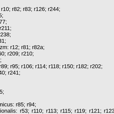
:
r10
;
r82
;
r83
;
r126
;
r244
;
5
;
77
;
r211
;
r238
;
31
;
izm:
r12
;
r81
;
r82a
;
60
;
r209
;
r210
;
;
r89
;
r95
;
r106
;
r114
;
r118
;
r150
;
r182
;
r202
;
40
;
r241
;
5
;
micus:
r85
;
r94
;
tionalis:
r53
;
r110
;
r113
;
r115
;
r119
;
r121
;
r12