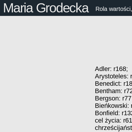
Maria Grodecka
Rola wartości,
Adler:
r168
;
Arystoteles:
Benedict:
r1
Bentham:
r7
Bergson:
r77
Bieńkowski:
Bonfield:
r13
cel życia:
r6
chrześcijańs