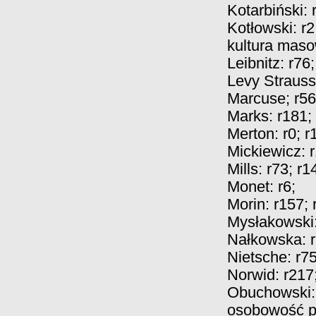
Kotarbiński:
Kotłowski:
r2
kultura mas
Leibnitz:
r76
;
Levy Straus
Marcuse;
r56
Marks:
r181
;
Merton:
r0
;
r
Mickiewicz:
Mills:
r73
;
r1
Monet:
r6
;
Morin:
r157
;
Mysłakowski
Nałkowska:
Nietsche:
r7
Norwid:
r217
Obuchowski
osobowość p