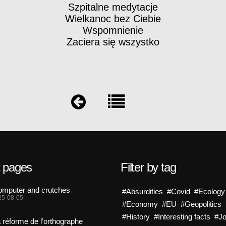
Szpitalne medytacje
Wielkanoc bez Ciebie
Wspomnienie
Zaciera się wszystko
t pages
Filter by tag
mputer and crutches
#Absurdities
#Covid
#Ecology
25-08-05
#Economy
#EU
#Geopolitics
#History
#Interesting facts
#J
 réforme de l’orthographe