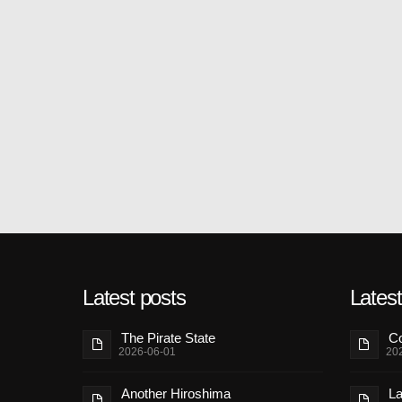
Latest posts
Lates
The Pirate State
Co
2026-06-01
20
Another Hiroshima
La