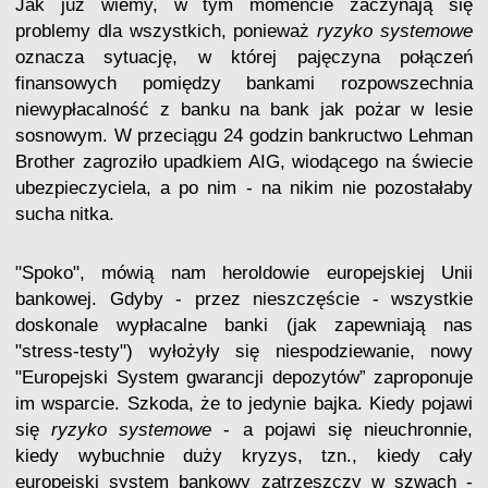
Jak już wiemy, w tym momencie zaczynają się
problemy dla wszystkich, ponieważ
ryzyko systemowe
oznacza sytuację, w której pajęczyna połączeń
finansowych pomiędzy bankami rozpowszechnia
niewypłacalność z banku na bank jak pożar w lesie
sosnowym. W przeciągu 24 godzin bankructwo Lehman
Brother zagroziło upadkiem AIG, wiodącego na świecie
ubezpieczyciela, a po nim - na nikim nie pozostałaby
sucha nitka.
"Spoko", mówią nam heroldowie europejskiej Unii
bankowej. Gdyby - przez nieszczęście - wszystkie
doskonale wypłacalne banki (jak zapewniają nas
"stress-testy") wyłożyły się niespodziewanie, nowy
"Europejski System gwarancji depozytów” zaproponuje
im wsparcie. Szkoda, że to jedynie bajka. Kiedy pojawi
się
ryzyko systemowe
- a pojawi się nieuchronnie,
kiedy wybuchnie duży kryzys, tzn., kiedy cały
europejski system bankowy zatrzeszczy w szwach -