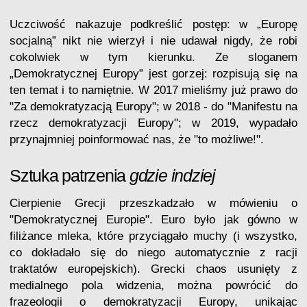
Uczciwość nakazuje podkreślić postęp: w „Europę
socjalną” nikt nie wierzył i nie udawał nigdy, że robi
cokolwiek w tym kierunku. Ze sloganem
„Demokratycznej Europy” jest gorzej: rozpisują się na
ten temat i to namiętnie. W 2017 mieliśmy już prawo do
"Za demokratyzacją Europy"; w 2018 - do "Manifestu na
rzecz demokratyzacji Europy"; w 2019, wypadało
przynajmniej poinformować nas, że "to możliwe!".
Sztuka patrzenia
gdzie indziej
Cierpienie Grecji przeszkadzało w
mówieniu o
"Demokratycznej Europie". Euro było jak gówno w
filiżance mleka, które przyciągało muchy (i wszystko,
co dokładało się do niego automatycznie z racji
traktatów europejskich). Grecki chaos usunięty z
medialnego pola widzenia, można powrócić do
frazeologii o demokratyzacji Europy, unikając