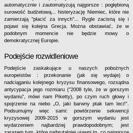
automatycznie i zautomatyzują najgorsze : pogłębioną
surowość budżetową... histeryzację Niemiec, które nie
zamierzają "płacić za innych"... Rygle zacisną się i
pojawi się kolejna Grecja. Można obstawiać, że w
podobnym momencie nie będzie mowy o
demokratycznej Europie.
Podejście rozwidleniowe
Podejście zaskakujące u naszych pobożnych
europeistów : przekonanie (jak się wydaje) o
nadciąganiu kolejnego kryzysu finansowego, rozsądna
antycypacja jego rozmiaru ("2008 tyle, że w gorszym
wydaniu”, mówi nam Piketty), po czym ruch głowy i
spojrzenie na niebo „O, jaki barwny ptak tam leci!”.
Podsumujmy więc sami: powtórzenie sekwencji
kryzysowej 2009-2015 w gorszym wydaniu jest
wydarzeniem najbardziej prawdopodobnym; jest
zarazem tym, które najbrutalniej ujawni to, co najgorsze