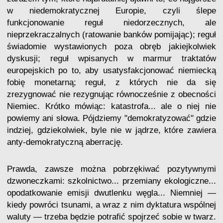
w niedemokratycznej Europie, czyli ślepe
funkcjonowanie reguł niedorzecznych, ale
nieprzekraczalnych (ratowanie banków pomijając); reguł
świadomie wystawionych poza obręb jakiejkolwiek
dyskusji; reguł wpisanych w marmur traktatów
europejskich po to, aby usatysfakcjonować niemiecką
fobię monetarną; reguł, z których nie da się
zrezygnować nie rezygnując równocześnie z obecności
Niemiec. Krótko mówiąc: katastrofa... ale o niej nie
powiemy ani słowa. Pójdziemy "demokratyzować" gdzie
indziej, gdziekolwiek, byle nie w jądrze, które zawiera
anty-demokratyczną aberrację.
Prawda, zawsze można pobrzękiwać pozytywnymi
dzwoneczkami: szkolnictwo... przemiany ekologiczne...
opodatkowanie emisji dwutlenku węgla... Niemniej —
kiedy powróci tsunami, a wraz z nim dyktatura wspólnej
waluty — trzeba będzie potrafić spojrzeć sobie w twarz.