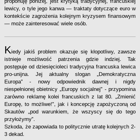
proponuję poniżej, jest krytyką tradycyjnej, francuskiej
lewicy, o tyle jego kanwa — traktaty dotyczące euro w
kontekście zagrożenia kolejnym kryzysem finansowym
— może zainteresować wiele osób.
K
iedy jakiś problem okazuje się kłopotliwy, zawsze
istnieje możliwość patrzenia gdzie indziej. Tak
postępuje od dziesięcioleci tradycyjna francuska lewica
pro-unijna. Jej aktualny slogan „Demokratyczna
Europa” - nowy odpowiednik dawnej i nigdy
niespełnionej obietnicy „Europy socjalnej” - przypomina
zarówno reklamę kolei francuskich z lat 80. „Zmienić
Europę, to możliwe!”, jak i koncepcję zapożyczoną od
Skautów „pod warunkiem, że wszyscy się do tego
przyłożymy”.
Szkoda, że zapowiada to politycznie utratę kolejnych 2-
3 dekad.