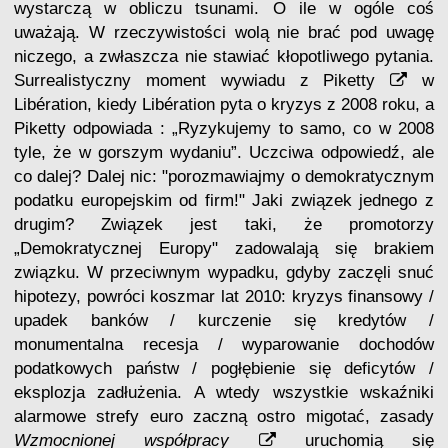
wystarczą w obliczu tsunami. O ile w ogóle coś
uważają. W rzeczywistości wolą nie brać pod uwagę
niczego, a zwłaszcza nie stawiać kłopotliwego pytania.
Surrealistyczny moment wywiadu z
Piketty
w
Libération, kiedy Libération pyta o kryzys z 2008 roku, a
Piketty odpowiada : „Ryzykujemy to samo, co w 2008
tyle, że w gorszym wydaniu”. Uczciwa odpowiedź, ale
co dalej? Dalej nic: "porozmawiajmy o demokratycznym
podatku europejskim od firm!" Jaki związek jednego z
drugim? Związek jest taki, że promotorzy
„Demokratycznej Europy" zadowalają się brakiem
związku. W przeciwnym wypadku, gdyby zaczęli snuć
hipotezy, powróci koszmar lat 2010: kryzys finansowy /
upadek banków / kurczenie się kredytów /
monumentalna recesja / wyparowanie dochodów
podatkowych państw / pogłębienie się deficytów /
eksplozja zadłużenia. A wtedy wszystkie wskaźniki
alarmowe strefy euro zaczną ostro migotać, zasady
Wzmocnionej współpracy
uruchomią się