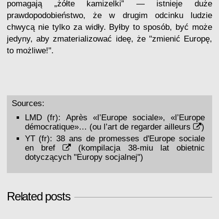
pomagają „żółte kamizelki” — istnieje duże
prawdopodobieństwo, że w drugim odcinku ludzie
chwycą nie tylko za widły. Byłby to sposób, być może
jedyny, aby zmaterializować ideę, że "zmienić Europę,
to możliwe!".
Sources:
LMD (fr):
Après «l’Europe sociale», «l’Europe
démocratique»… (ou l’art de regarder ailleurs
)
YT (fr):
38 ans de promesses d'Europe sociale
en bref
(kompilacja 38-miu lat obietnic
dotyczących "Europy socjalnej")
Related posts