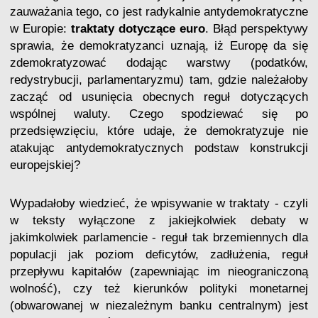
zauważania tego, co jest radykalnie antydemokratyczne
w Europie:
traktaty dotyczące euro
. Błąd perspektywy
sprawia, że demokratyzanci uznają, iż Europę da się
zdemokratyzować dodając warstwy (podatków,
redystrybucji, parlamentaryzmu) tam, gdzie należałoby
zacząć od usunięcia obecnych reguł dotyczących
wspólnej waluty. Czego spodziewać się po
przedsięwzięciu, które udaje, że demokratyzuje nie
atakując antydemokratycznych podstaw konstrukcji
europejskiej?
Wypadałoby wiedzieć, że wpisywanie w traktaty - czyli
w teksty wyłączone z jakiejkolwiek debaty w
jakimkolwiek parlamencie - reguł tak brzemiennych dla
populacji jak poziom deficytów, zadłużenia, reguł
przepływu kapitałów (zapewniając im nieograniczoną
wolność), czy też kierunków polityki monetarnej
(obwarowanej w niezależnym banku centralnym) jest