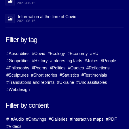
2021-08-15
Information at the time of Covid
2021-08-15
Filter by tag
#Absurdities
#Covid
#Ecology
#Economy
#EU
#Geopolitics
#History
#Interesting facts
#Jokes
#People
#Philosophy
#Poems
#Politics
#Quotes
#Reflections
#Sculptures
#Short stories
#Statistics
#Testimonials
#Translations and reprints
#Ukraine
#Unclassifiables
#Webdesign
Filter by content
#
#Audio
#Drawings
#Galleries
#Interactive maps
#PDF
#Videos