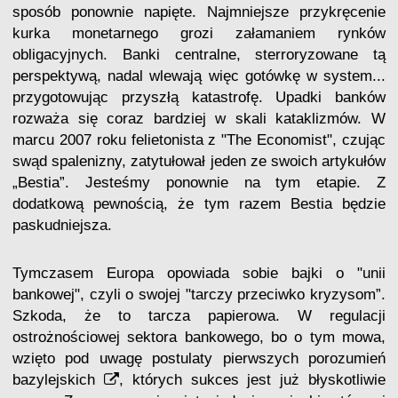
sposób ponownie napięte. Najmniejsze przykręcenie
kurka monetarnego grozi załamaniem rynków
obligacyjnych. Banki centralne, sterroryzowane tą
perspektywą, nadal wlewają więc gotówkę w system...
przygotowując przyszłą katastrofę. Upadki banków
rozważa się coraz bardziej w skali kataklizmów. W
marcu 2007 roku felietonista z "The Economist", czując
swąd spalenizny, zatytułował jeden ze swoich artykułów
„Bestia”. Jesteśmy ponownie na tym etapie. Z
dodatkową pewnością, że tym razem Bestia będzie
paskudniejsza.
Tymczasem Europa opowiada sobie bajki o "unii
bankowej", czyli o swojej "tarczy przeciwko kryzysom”.
Szkoda, że to tarcza papierowa. W regulacji
ostrożnościowej sektora bankowego, bo o tym mowa,
wzięto pod uwagę postulaty
pierwszych porozumień
bazylejskich
, których sukces jest już błyskotliwie