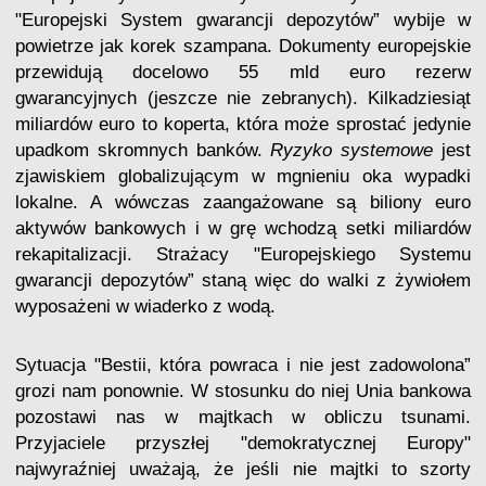
"Europejski System gwarancji depozytów” wybije w
powietrze jak korek szampana. Dokumenty europejskie
przewidują docelowo 55 mld euro rezerw
gwarancyjnych (jeszcze nie zebranych). Kilkadziesiąt
miliardów euro to koperta, która może sprostać jedynie
upadkom skromnych banków.
Ryzyko systemowe
jest
zjawiskiem globalizującym w mgnieniu oka wypadki
lokalne. A wówczas zaangażowane są biliony euro
aktywów bankowych i w grę wchodzą setki miliardów
rekapitalizacji. Strażacy "Europejskiego Systemu
gwarancji depozytów” staną więc do walki z żywiołem
wyposażeni w wiaderko z wodą.
Sytuacja "Bestii, która powraca i nie jest zadowolona”
grozi nam ponownie. W stosunku do niej Unia bankowa
pozostawi nas w majtkach w obliczu tsunami.
Przyjaciele przyszłej "demokratycznej Europy"
najwyraźniej uważają, że jeśli nie majtki to szorty