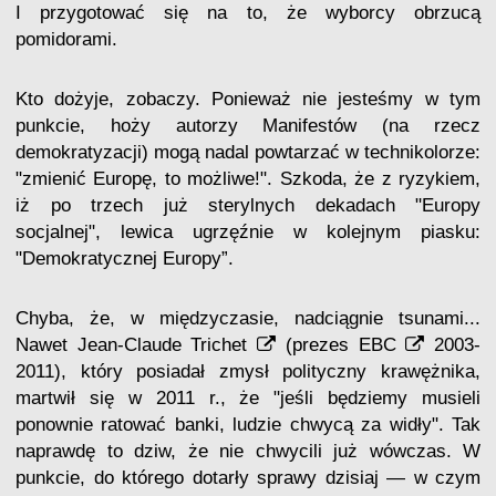
I przygotować się na to, że wyborcy obrzucą
pomidorami.
Kto dożyje, zobaczy. Ponieważ nie jesteśmy w tym
punkcie, hoży autorzy Manifestów (na rzecz
demokratyzacji) mogą nadal powtarzać w technikolorze:
"zmienić Europę, to możliwe!". Szkoda, że z ryzykiem,
iż po trzech już sterylnych dekadach "Europy
socjalnej", lewica ugrzęźnie w kolejnym piasku:
"Demokratycznej Europy”.
Chyba, że, w międzyczasie, nadciągnie tsunami...
Nawet
Jean-Claude Trichet
(prezes
EBC
2003-
2011), który posiadał zmysł polityczny krawężnika,
martwił się w 2011 r., że "jeśli będziemy musieli
ponownie ratować banki, ludzie chwycą za widły". Tak
naprawdę to dziw, że nie chwycili już wówczas. W
punkcie, do którego dotarły sprawy dzisiaj — w czym