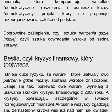
anomalią, która kompromituje wszelkie
"demokratyczne" roszczenia i ośmiesza każdy
"demokratyczny” projekt, który nie proponuje
przeorganizowania całości od podstaw.
Dobrowolne zaślepienie, czyli sztuka
patrzenia gdzie
indziej
, czyli sztuka odwracania wzroku od sedna
sprawy.
Bestia, czyli kryzys finansowy, który
(po)wraca
Istnieje duże ryzyko, że warunki, które ułatwiały owo
patrzenie gdzie indziej
, zostaną wkrótce zniszczone.
Dzieje się tak, ponieważ owe warunki wynikają z
usuwania skutków kryzysu finansowego z 2008 roku. A
kryzysy powracają... szczególnie w świecie
rozregulowanych finansów! Aktualnie wszyscy zgadzają
się, że następny kryzys wisi już nad nami jak gwizdek