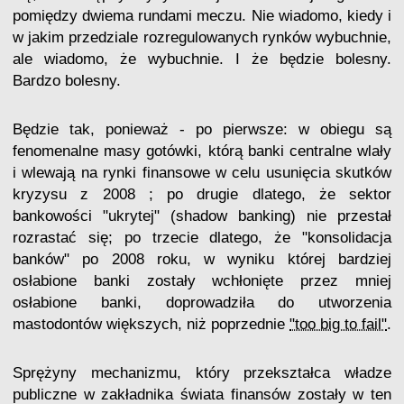
pomiędzy dwiema rundami meczu. Nie wiadomo, kiedy i
w jakim przedziale rozregulowanych rynków wybuchnie,
ale wiadomo, że wybuchnie. I że będzie bolesny.
Bardzo bolesny.
Będzie tak, ponieważ - po pierwsze: w obiegu są
fenomenalne masy gotówki, którą banki centralne wlały
i wlewają na rynki finansowe w celu usunięcia skutków
kryzysu z 2008 ; po drugie dlatego, że sektor
bankowości "ukrytej" (shadow banking) nie przestał
rozrastać się; po trzecie dlatego, że "konsolidacja
banków" po 2008 roku, w wyniku której bardziej
osłabione banki zostały wchłonięte przez mniej
osłabione banki, doprowadziła do utworzenia
mastodontów większych, niż poprzednie
"too big to fail"
.
Sprężyny mechanizmu, który przekształca władze
publiczne w zakładnika świata finansów zostały w ten