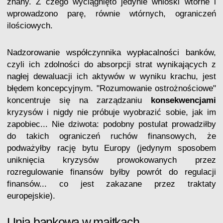
znany. Z czego wyciągnięto jedynie wnioski wtórne i
wprowadzono parę, równie wtórnych, ograniczeń
ilościowych.
Nadzorowanie współczynnika wypłacalności banków,
czyli ich zdolności do absorpcji strat wynikających z
nagłej dewaluacji ich aktywów w wyniku krachu, jest
błędem koncepcyjnym. "Rozumowanie ostrożnościowe"
koncentruje się na zarządzaniu
konsekwencjami
kryzysów i nigdy nie próbuje wyobrazić sobie, jak im
zapobiec... Nie dziwota: podobny postulat prowadziłby
do takich ograniczeń ruchów finansowych, że
podważyłby rację bytu Europy (jedynym sposobem
uniknięcia kryzysów prowokowanych przez
rozregulowanie finansów byłby powrót do regulacji
finansów... co jest zakazane przez traktaty
europejskie).
Unia bankowa w majtkach