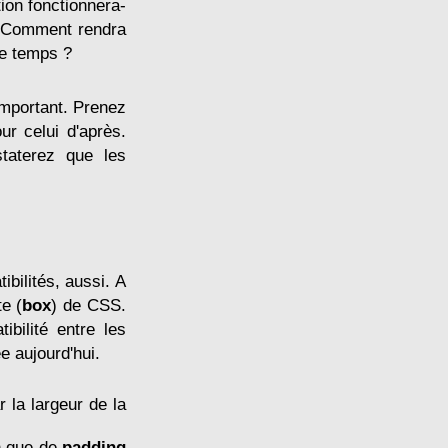
tion fonctionnera-
? Comment rendra
me temps ?
important. Prenez
ur celui d'après.
staterez que les
bilités, aussi. A
te (
box
) de CSS.
bilité entre les
e aujourd'hui.
 la largeur de la
en que de
padding