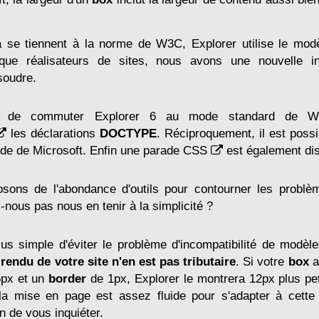
a se tiennent à la norme de W3C, Explorer utilise le modè
que réalisateurs de sites, nous avons une nouvelle in
soudre.
ble de commuter Explorer 6 au mode standard de
les déclarations
DOCTYPE
. Réciproquement, il est pos
e de Microsoft. Enfin une
parade CSS
est également dis
osons de l'abondance d'outils pour contourner les problè
nous pas nous en tenir à la simplicité ?
lus simple d'éviter le problème d'incompatibilité de modè
 rendu de votre site n'en est pas tributaire
. Si votre
box
a
px et un
border
de 1px, Explorer le montrera 12px plus pet
 la mise en page est assez fluide pour s'adapter à cette 
n de vous inquiéter.