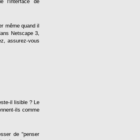
 l'interface de
ner même quand il
 dans Netscape 3,
ez, assurez-vous
e-il lisible ? Le
ionnent-ils comme
esser de "penser