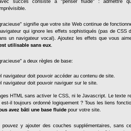
 avec succès consiste à "penser fluide" : admettre que
imprévisible.
gracieuse" signifie que votre site Web continue de fonction
avigateur qui ignore les effets sophistiqués (pas de CSS
ns un navigateur vocal). Ajoutez les effets que vous aim
est utilisable sans eux
.
gracieuse" a deux règles de base:
l navigateur doit pouvoir accéder au contenu de site.
l navigateur doit pouvoir naviguer sur le site.
es HTML sans activer le CSS, ni le Javascript. Le texte rest
est-il toujours ordonné logiquement ? Tous les liens fonct
ous avez bâti une base fluide
pour votre site.
 pouvez y ajouter des couches supplémentaires, sans c