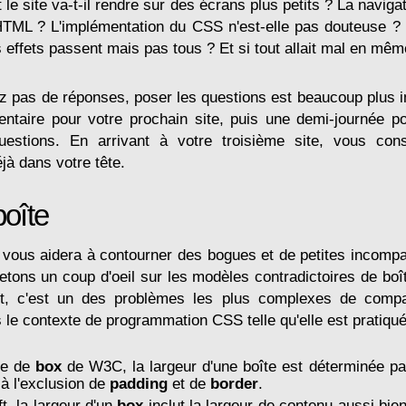
le site va-t-il rendre sur des écrans plus petits ? La naviga
DHTML ? L'implémentation du CSS n'est-elle pas douteuse 
ns effets passent mais pas tous ? Et si tout allait mal en mê
z pas de réponses, poser les questions est beaucoup plus 
ntaire pour votre prochain site, puis une demi-journée po
estions. En arrivant à votre troisième site, vous con
jà dans votre tête.
boîte
 vous aidera à contourner des bogues et de petites incompati
jetons un coup d'oeil sur les modèles contradictoires de boî
nt, c'est un des problèmes les plus complexes de compati
 le contexte de programmation CSS telle qu'elle est pratiqué
le de
box
de W3C, la largeur d'une boîte est déterminée par
à l'exclusion de
padding
et de
border
.
t, la largeur d'un
box
inclut la largeur de contenu aussi bi