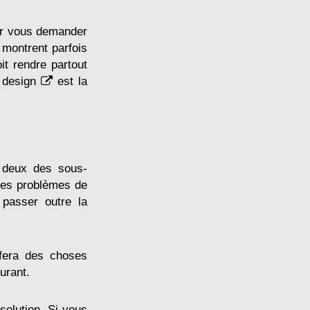
par vous demander
 montrent parfois
it rendre partout
d design
est la
s deux des sous-
les problèmes de
passer outre la
 fera des choses
urant.
 solution. Si vous