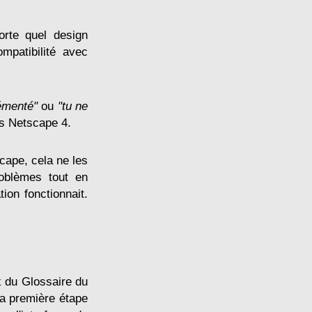
orte quel design
mpatibilité avec
émenté"
ou
"tu ne
ns Netscape 4.
scape, cela ne les
roblèmes tout en
tion fonctionnait.
x du Glossaire du
La première étape