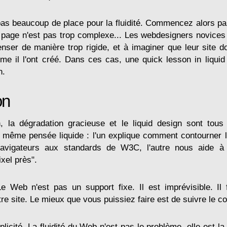
a pas beaucoup de place pour la fluidité. Commencez alors 
 page n'est pas trop complexe... Les webdesigners novices
nser de manière trop rigide, et à imaginer que leur site do
e il l'ont créé. Dans ces cas, une
quick lesson in liqui
n.
on
, la dégradation gracieuse et le liquid design sont tou
 même pensée liquide : l'un explique comment contourner 
navigateurs aux standards de W3C, l'autre nous aide à 
xel près".
Le Web n'est pas un support fixe. Il est imprévisible. Il
re site. Le mieux que vous puissiez faire est de suivre le co
licité. La fluidité du Web n'est pas le problème, elle est la