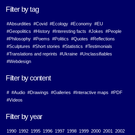
Filter by tag
#Absurdities
#Covid
#Ecology
#Economy
#EU
#Geopolitics
#History
#Interesting facts
#Jokes
#People
#Philosophy
#Poems
#Politics
#Quotes
#Reflections
#Sculptures
#Short stories
#Statistics
#Testimonials
#Translations and reprints
#Ukraine
#Unclassifiables
#Webdesign
Filter by content
#
#Audio
#Drawings
#Galleries
#Interactive maps
#PDF
#Videos
Filter by year
1990
1992
1995
1996
1997
1998
1999
2000
2001
2002